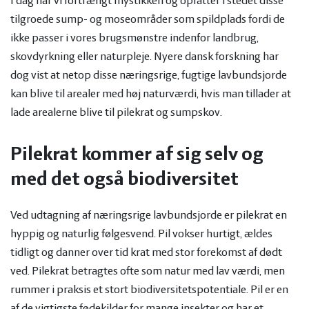
I dag har vi fortrængt mystikken og opfatter i stedet disse
tilgroede sump- og moseområder som spildplads fordi de
ikke passer i vores brugsmønstre indenfor landbrug,
skovdyrkning eller naturpleje. Nyere dansk forskning har
dog vist at netop disse næringsrige, fugtige lavbundsjorde
kan blive til arealer med høj naturværdi, hvis man tillader at
lade arealerne blive til pilekrat og sumpskov.
Pilekrat kommer af sig selv og
med det også biodiversitet
Ved udtagning af næringsrige lavbundsjorde er pilekrat en
hyppig og naturlig følgesvend. Pil vokser hurtigt, ældes
tidligt og danner over tid krat med stor forekomst af dødt
ved. Pilekrat betragtes ofte som natur med lav værdi, men
rummer i praksis et stort biodiversitetspotentiale. Pil er en
af de vigtigste fødekilder for mange insekter og har et