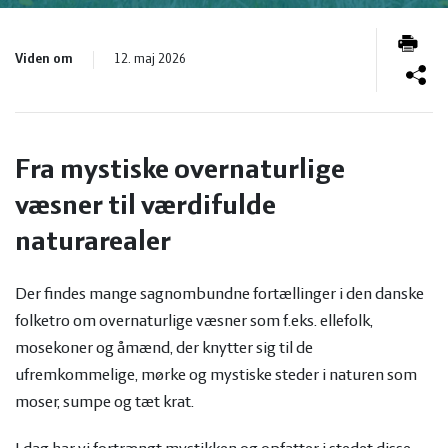
og
Planter
Kvæg
Viden om
vandmiljø
Økologi
12. maj 2026
Natur
Økonomi
og
Planter
Fra mystiske overnaturlige
og
Øvrige
vandmiljø
Økologi
væsner til værdifulde
naturarealer
ledelse
dyr
Økonomi
Der findes mange sagnombundne fortællinger i den danske
og
Øvrige
folketro om overnaturlige væsner som f.eks. ellefolk,
mosekoner og åmænd, der knytter sig til de
ledelse
dyr
ufremkommelige, mørke og mystiske steder i naturen som
moser, sumpe og tæt krat.