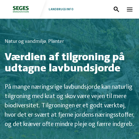
LANDBRUGSINFO
Søg
Nav
Log
Fjerkræ
Natur og vandmiljø, Planter
ind
Grise
Forside
Værdien af tilgroning på
Heste
Fjerkræ
udtagne lavbundsjorde
Jura
Grise
På mange næringsrige lavbundsjorde kan naturlig
tilgroning med krat og skov være vejen til mere
Kvæg
Heste
biodiversitet. Tilgroningen er et godt værktøj,
hvor det er svært at fjerne jordens næringsstoffer,
Natur
Jura
og det kræver ofte mindre pleje og færre indgreb.