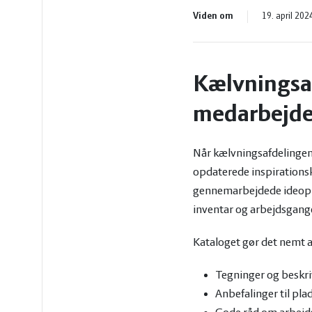
vandmiljø
Økologi
Viden om
19. april 202
Økonomi
Kælvningsaf
og
Øvrige
medarbejde
ledelse
dyr
Når kælvningsafdelingen s
opdaterede inspirationsk
gennemarbejdede ideoplæg
inventar og arbejdsgang
Kataloget gør det nemt at 
Tegninger og beskri
Anbefalinger til pla