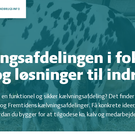
NDBRUGSINFO
ngsafdelingen i fo
g løsninger til ind
n funktionel og sikker kælvningsafdeling? Det finder d
og Fremtidens kælvningsafdelinger. Få konkrete ideer
ordan du bygger for at tilgodese ko, kalv og medarbejd