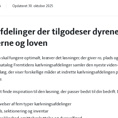
4
Opdateret 30. oktober 2025
delinger der tilgodeser dyrene
rne og loven
kal fungere optimalt, kræver det løsninger, der giver ro, plads o
atalog Fremtidens kælvningsafdelinger samler den nyeste viden o
, der viser forskellige måder at indrette kælvningsafdelingen på 
e.
finde inspiration til den løsning, der passer bedst til din bedrift. 
velser af fem typer kælvningsafdelinger
ds, sektionering og inventar