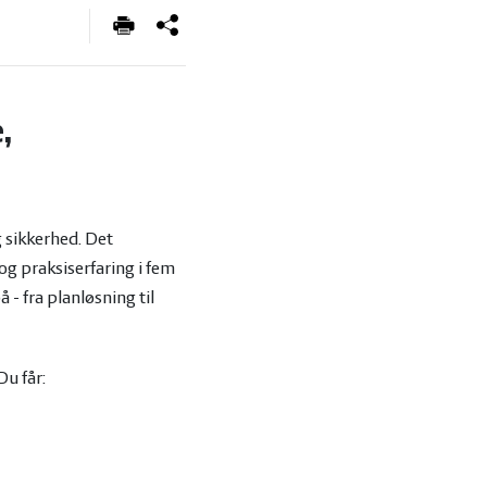
,
g sikkerhed. Det
g praksiserfaring i fem
- fra planløsning til
Du får: