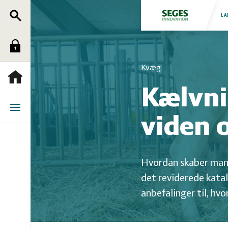
Søg
Fjerkræ
LA
Log
Grise
Kvæg
ind
Heste
Forside
Kælvni
Jura
Menu
viden o
Kvæg
Hvordan skaber man e
Natur
det reviderede katal
anbefalinger til, hv
og
Planter