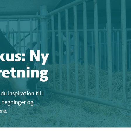
kus: Ny
retning
u inspiration til i
, tegninger og
ere.