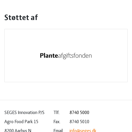
Støttet af
SEGES Innovation P/S
Tlf.
8740 5000
Agro Food Park 15
Fax.
8740 5010
8200 Aarhus N
Email
info@seges.dk