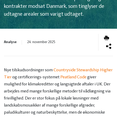
og
Planter
Kvæg
kontrakter modsat Danmark, som tinglyser de
udtagne arealer som varigt udtaget.
vandmiljø
Økologi
Natur
Økonomi
og
Planter
Analyse
24. november 2025
og
Øvrige
vandmiljø
Økologi
ledelse
dyr
Økonomi
Nye tilskudsordninger som
Countryside Stewardship Higher
Tier
og certificerings-systemet
Peatland Code
giver
og
Øvrige
mulighed for klimakreditter og langsigtede aftaler i UK. Der
arbejdes med mange forskellige metoder til vådlægning via
ledelse
dyr
frivillighed. Der er stor fokus på lokale løsninger med
landskabsmosaikker af mange forskellige afgrøder,
paludikulturer og naturbeskyttelse, men de økonomiske