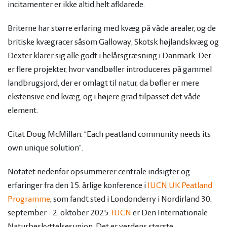
incitamenter er ikke altid helt afklarede.
Briterne har større erfaring med kvæg på våde arealer, og de
britiske kvægracer såsom Galloway, Skotsk højlandskvæg og
Dexter klarer sig alle godt i helårsgræsning i Danmark. Der
er flere projekter, hvor vandbøfler introduceres på gammel
landbrugsjord, der er omlagt til natur, da bøfler er mere
ekstensive end kvæg, og i højere grad tilpasset det våde
element.
Citat Doug McMillan: “Each peatland community needs its
own unique solution”.
Notatet nedenfor opsummerer centrale indsigter og
erfaringer fra den 15. årlige konference i
IUCN UK Peatland
Programme
, som fandt sted i Londonderry i Nordirland 30.
september - 2. oktober 2025.
IUCN
er Den Internationale
Naturbeskyttelsesunion. Det er verdens største