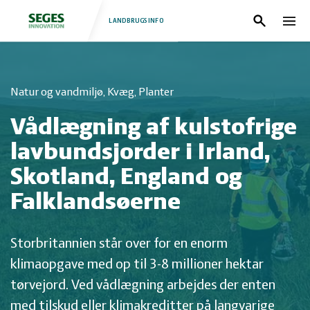
LANDBRUGSINFO
Søg
Nav
Log
Fjerkræ
Natur og vandmiljø, Kvæg, Planter
ind
Grise
Forside
Vådlægning af kulstofrige
Heste
Fjerkræ
lavbundsjorder i Irland,
Skotland, England og
Jura
Grise
Falklandsøerne
Kvæg
Heste
Storbritannien står over for en enorm
klimaopgave med op til 3-8 millioner hektar
Natur
Jura
tørvejord. Ved vådlægning arbejdes der enten
med tilskud eller klimakreditter på langvarige