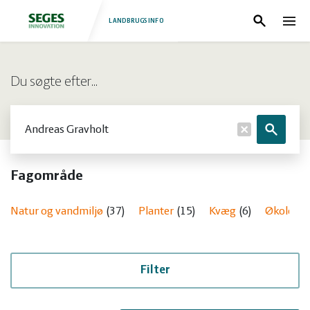
LANDBRUGSINFO
Søg
Nav
Log
Fjerkræ
Du søgte efter…
ind
Grise
Forside
Søg
Søg
Heste
Fjerkræ
Fagområde
Jura
Grise
Natur og vandmiljø
37
Planter
15
Kvæg
6
Økologi
Kvæg
Heste
Natur
Jura
Filter