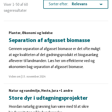
og
Planter
Kvæg
Sorter efter:
Viser 1-50 af 60
søgeresultater
vandmiljø
Økologi
Natur
Søgeresultater
Økonomi
og
Planter
Planter, Økonomi og ledelse
Separation af afgasset biomasse
og
Øvrige
vandmiljø
Økologi
Gennem separation af afgasset biomasse er det ofte muligt
at øge kvaliteten af det gødningsprodukt et biogasanlæg
ledelse
dyr
Økonomi
afleverer til landmanden. Læs her om effekterne ved og
økonomien bag separation af afgasset biomasse.
og
Øvrige
Viden om
|
15. november 2024
ledelse
dyr
Natur og vandmiljø, Heste, Jura +1 andre
Store dyr i udtagningsprojekter
Hvordan naturlig græsning kan være med til at sikre