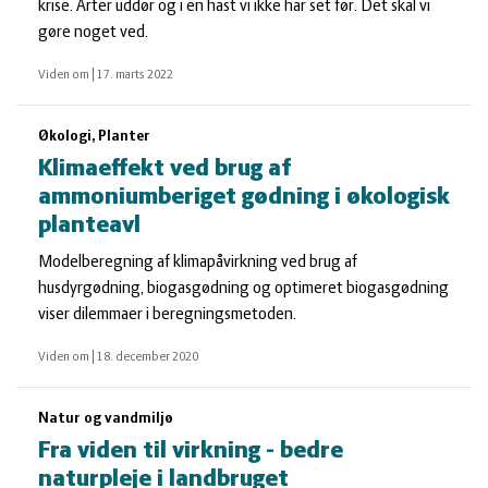
krise. Arter uddør og i en hast vi ikke har set før. Det skal vi
gøre noget ved.
Viden om
|
17. marts 2022
Økologi, Planter
Klimaeffekt ved brug af
ammoniumberiget gødning i økologisk
planteavl
Modelberegning af klimapåvirkning ved brug af
husdyrgødning, biogasgødning og optimeret biogasgødning
viser dilemmaer i beregningsmetoden.
Viden om
|
18. december 2020
Natur og vandmiljø
Fra viden til virkning - bedre
naturpleje i landbruget