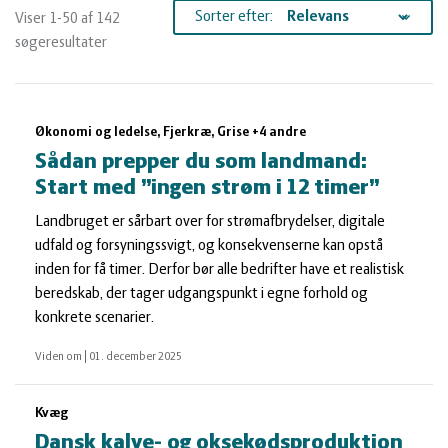
og
Planter
Kvæg
Sorter efter:
Viser 1-50 af 142
søgeresultater
vandmiljø
Økologi
Natur
Søgeresultater
Økonomi
og
Planter
Økonomi og ledelse, Fjerkræ, Grise +4 andre
Sådan prepper du som landmand:
og
Øvrige
vandmiljø
Økologi
Start med ”ingen strøm i 12 timer”
Landbruget er sårbart over for strømafbrydelser, digitale
ledelse
dyr
Økonomi
udfald og forsyningssvigt, og konsekvenserne kan opstå
inden for få timer. Derfor bør alle bedrifter have et realistisk
beredskab, der tager udgangspunkt i egne forhold og
og
Øvrige
konkrete scenarier.
Viden om
|
01. december 2025
ledelse
dyr
Kvæg
Dansk kalve- og oksekødsproduktion