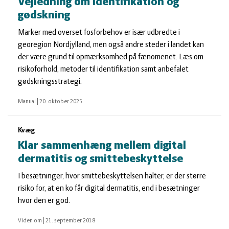
Vejledning om identifikation og
gødskning
Marker med overset fosforbehov er især udbredte i
georegion Nordjylland, men også andre steder i landet kan
der være grund til opmærksomhed på fænomenet. Læs om
risikoforhold, metoder til identifikation samt anbefalet
gødskningsstrategi.
Manual
|
20. oktober 2025
Kvæg
Klar sammenhæng mellem digital
dermatitis og smittebeskyttelse
I besætninger, hvor smittebeskyttelsen halter, er der større
risiko for, at en ko får digital dermatitis, end i besætninger
hvor den er god.
Viden om
|
21. september 2018