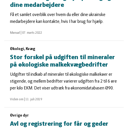
dine medarbejdere
Få et samlet overblik over hvem du eller dine ukrainske
medarbejdere kan kontakte, hvis I har brug for hjælp.
Manual
|
07. marts 2022
Økologi, Kvæg
Stor forskel på udgiften til mineraler
på økologiske malkekvægbedrifter
Udgifter til indkøb af mineraler til økologiske malkekøer er
stigende, og mellem bedrifter varierer udgiften fra 2 til 6 øre
per kilo EKM. Det viser udtræk fra økonomidatabasen Ø90.
Viden om
|
11. juli 2019
Øvrige dyr
Avl og registrering for får og geder