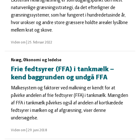
Ekstensiv helårsgræsning er som udgangspunkt den mest
naturvenlige græsningsstrategi, da det efterligner de
græsningssystemer, som har fungeret i hundredetusinde år,
hvor urokser og andre store græssere holdte arealer lysåbne
mellem krat og skove.
Viden om
|
25. februar 2022
Kvæg, Økonomi og ledelse
Frie fedtsyrer (FFA) i tankmælk –
kend baggrunden og undgå FFA
Malkesystem og faktorer ved malkning er kendt for at
påvirke andelen af frie fedtsyrer (FFA) i tankmælk. Mængden
af FFA i tankmælk påvirkes også af andelen af kortkædede
fedtsyrer i mælken og af afgræsning, viser denne
undersøgelse.
Viden om
|
29. juni 2018