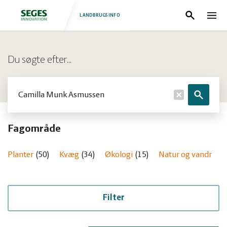
LANDBRUGSINFO
Søg
Nav
Log
Fjerkræ
Du søgte efter…
ind
Grise
Forside
Søg
Søg
Heste
Fjerkræ
Fagområde
Jura
Grise
Planter
50
Kvæg
34
Økologi
15
Natur og vandmiljø
Kvæg
Heste
Natur
Jura
Filter