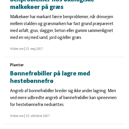
malkekøer på græs
Malkekøer har markant færre benproblemer, når drivvejen
mellem stalden og græsmarken har fast grund præpareret
med asfalt, grus, slagger, beton eller gummi sammenlignet
med en vej med sand, jord og/eller græs.
Viden om
|
23. maj 2017
Planter
Bønnefrøbiller på lagre med
hestebønnefrø
Angreb af bonnefrøbiller breder sig ikke under lagring. Men
ved mere udbredte angreb af bønnefrøbiller kan spireevnen
for hestebønnefrø nedsættes.
Viden om
|
10. oktober 2017