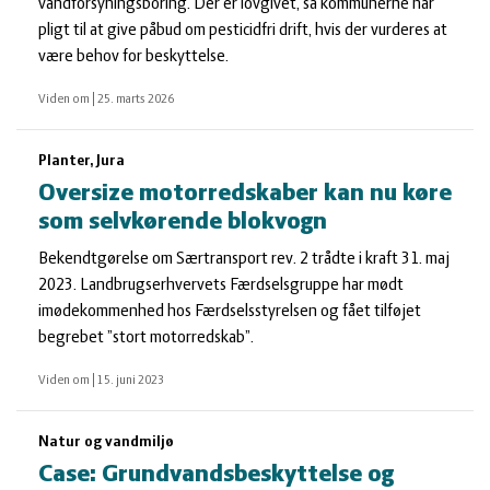
vandforsyningsboring. Der er lovgivet, så kommunerne har
pligt til at give påbud om pesticidfri drift, hvis der vurderes at
være behov for beskyttelse.
Viden om
|
25. marts 2026
Planter, Jura
Oversize motorredskaber kan nu køre
som selvkørende blokvogn
Bekendtgørelse om Særtransport rev. 2 trådte i kraft 31. maj
2023. Landbrugserhvervets Færdselsgruppe har mødt
imødekommenhed hos Færdselsstyrelsen og fået tilføjet
begrebet ”stort motorredskab”.
Viden om
|
15. juni 2023
Natur og vandmiljø
Case: Grundvandsbeskyttelse og