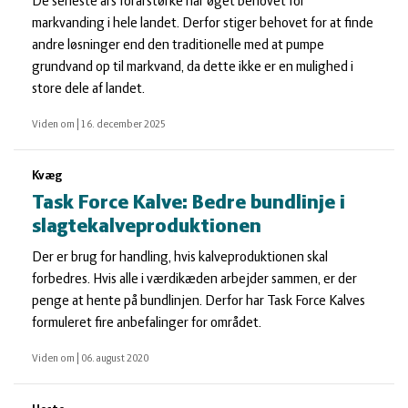
De seneste års forårstørke har øget behovet for
markvanding i hele landet. Derfor stiger behovet for at finde
andre løsninger end den traditionelle med at pumpe
grundvand op til markvand, da dette ikke er en mulighed i
store dele af landet.
Viden om
|
16. december 2025
Kvæg
Task Force Kalve: Bedre bundlinje i
slagtekalveproduktionen
Der er brug for handling, hvis kalveproduktionen skal
forbedres. Hvis alle i værdikæden arbejder sammen, er der
penge at hente på bundlinjen. Derfor har Task Force Kalves
formuleret fire anbefalinger for området.
Viden om
|
06. august 2020