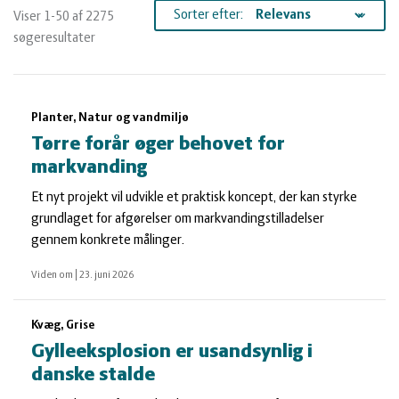
og
Planter
Kvæg
Sorter efter:
Viser 1-50 af 2275
søgeresultater
vandmiljø
Økologi
Natur
Søgeresultater
Økonomi
og
Planter
Planter, Natur og vandmiljø
Tørre forår øger behovet for
og
Øvrige
vandmiljø
Økologi
markvanding
Et nyt projekt vil udvikle et praktisk koncept, der kan styrke
ledelse
dyr
Økonomi
grundlaget for afgørelser om markvandingstilladelser
gennem konkrete målinger.
og
Øvrige
Viden om
|
23. juni 2026
ledelse
dyr
Kvæg, Grise
Gylleeksplosion er usandsynlig i
danske stalde