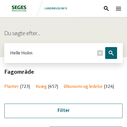
LANDBRUGSINFO
Søg
Nav
Log
Fjerkræ
Du søgte efter…
ind
Grise
Forside
Søg
Søg
Heste
Fjerkræ
Fagområde
Jura
Grise
Planter
723
Kvæg
457
Økonomi og ledelse
324
Nat
Kvæg
Heste
Natur
Jura
Filter