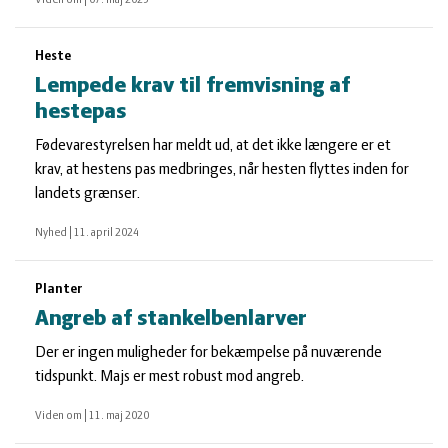
Viden om
|
07. maj 2025
Heste
Lempede krav til fremvisning af
hestepas
Fødevarestyrelsen har meldt ud, at det ikke længere er et
krav, at hestens pas medbringes, når hesten flyttes inden for
landets grænser.
Nyhed
|
11. april 2024
Planter
Angreb af stankelbenlarver
Der er ingen muligheder for bekæmpelse på nuværende
tidspunkt. Majs er mest robust mod angreb.
Viden om
|
11. maj 2020