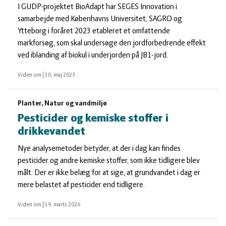
I GUDP-projektet BioAdapt har SEGES Innovation i
samarbejde med Københavns Universitet, SAGRO og
Ytteborg i foråret 2023 etableret et omfattende
markforsøg, som skal undersøge den jordforbedrende effekt
ved iblanding af biokul i underjorden på JB1-jord.
Viden om
|
10. maj 2023
Planter, Natur og vandmiljø
Pesticider og kemiske stoffer i
drikkevandet
Nye analysemetoder betyder, at der i dag kan findes
pesticider og andre kemiske stoffer, som ikke tidligere blev
målt. Der er ikke belæg for at sige, at grundvandet i dag er
mere belastet af pesticider end tidligere.
Viden om
|
19. marts 2026