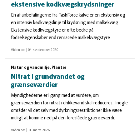
ekstensive kødkvægskrydsninger
En af anbefalingerne fra TaskForce kalve er en ekstensiv og
en intensiv kødkvægslinje til krydsning med malkekvæg.
Ekstensive kødkvægstyre er ofte bedre på
fødselsegenskaber end renracede malkekvægstyre.
Viden om
|
04. september 2020
Natur og vandmiljø, Planter
Nitrat i grundvandet og
grænseværdier
Myndighederne er i gang med at vurdere, om
grænseværdien for nitrat i drikkevand skal reduceres. I nogle
områder vil det selv med dyrkningsrestriktioner ikke være
muligt at komme ned på den foreslåede grænseværdi.
Viden om
|
31. marts 2026