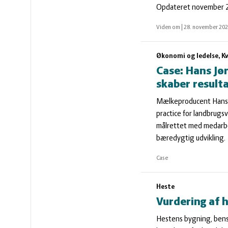
vandmiljø
Økologi
Opdateret november 2
Viden om
|
28. november 20
Økonomi
Økonomi og ledelse, K
og
Øvrige
Case: Hans Jø
skaber result
ledelse
dyr
Mælkeproducent Hans 
practice for landbrug
målrettet med medarbej
bæredygtig udvikling.
Case
Heste
Vurdering af 
Hestens bygning, bens