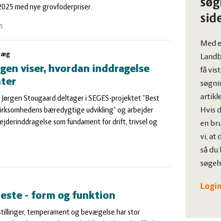
søg
025 med nye grovfoderpriser.
sid
25
Med e
væg
Landb
rgen viser, hvordan inddragelse
få vis
ater
søgnin
artikl
Jørgen Stougaard deltager i SEGES-projektet ”Best
Hvis d
svirksomhedens bæredygtige udvikling” og arbejder
derinddragelse som fundament for drift, trivsel og
en bru
vi, at
så du 
søgehi
Login
heste - form og funktion
tillinger, temperament og bevægelse har stor