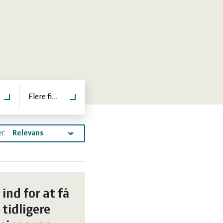
er
Flere filtre
r:
 ind for at få
 tidligere