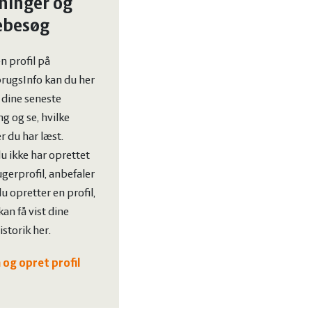
ninger og
ebesøg
n profil på
rugsInfo kan du her
t dine seneste
g og se, hvilke
er du har læst.
u ikke har oprettet
gerprofil, anbefaler
 du opretter en profil,
kan få vist dine
storik her.
 og opret profil