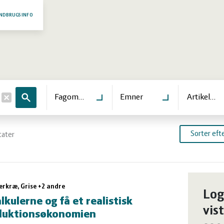
NDBRUGSINFO
Søg
Fagområde
Emner
Artikeltyp
Sorter efte
tater
ter
erkræ, Grise +2 andre
Log
kulerne og få et realistisk
vist
oduktionsøkonomien