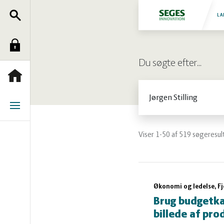
Søg
Fjerkræ
LA
Log
Grise
Du søgte efter…
ind
Heste
Forside
Søg
Jura
Menu
Kvæg
Viser 1-50 af 519 søgeresul
Natur
Søgeresulta
Økonomi og ledelse, Fj
og
Planter
Brug budgetkal
billede af pr