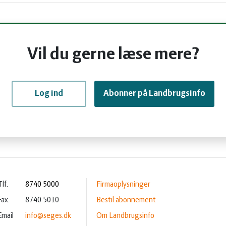
Vil du gerne læse mere?
Log ind
Abonner på Landbrugsinfo
lf.
8740 5000
Firmaoplysninger
Fax.
8740 5010
Bestil abonnement
Email
info@seges.dk
Om Landbrugsinfo