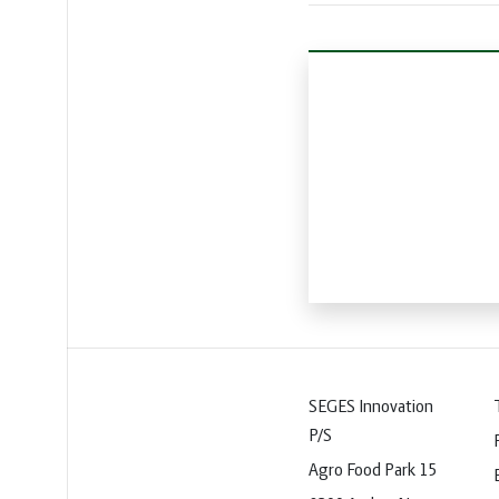
vandmiljø
Økologi
Økonomi
og
Øvrige
ledelse
dyr
SEGES Innovation
T
P/S
Agro Food Park 15