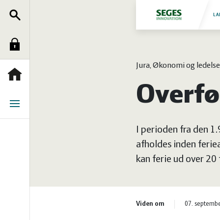
Søg
Fjerkræ
LA
Log
Grise
Jura, Økonomi og ledelse
ind
Heste
Forside
Overfør
Jura
Menu
I perioden fra den 1
Kvæg
afholdes inden ferie
kan ferie ud over 20
Natur
og
Planter
Viden om
07. septemb