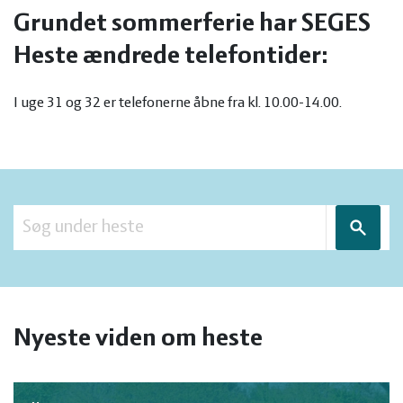
og
Planter
Kvæg
Grundet sommerferie har SEGES
Heste ændrede telefontider:
vandmiljø
Økologi
Natur
I uge 31 og 32 er telefonerne åbne fra kl. 10.00-14.00.
Økonomi
og
Planter
og
Øvrige
vandmiljø
Økologi
Søg
ledelse
dyr
Økonomi
og
Øvrige
ledelse
dyr
Nyeste viden om heste