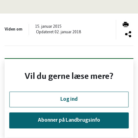
og
Planter
Kvæg
vandmiljø
Økologi
Natur
15. januar 2015
Viden om
Opdateret 02. januar 2018
Økonomi
og
Planter
og
Øvrige
vandmiljø
Økologi
ledelse
dyr
Økonomi
Vil du gerne læse mere?
og
Øvrige
Log ind
ledelse
dyr
Abonner på Landbrugsinfo