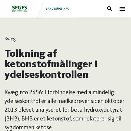
LANDBRUGSINFO
Søg
Nav
Log
Fjerkræ
Kvæg
ind
Grise
Forside
Tolkning af
Heste
Fjerkræ
ketonstofmålinger i
ydelseskontrollen
Jura
Grise
KvægInfo 2456: I forbindelse med almindelig
Kvæg
Heste
ydelseskontrol er alle mælkeprøver siden oktober
2013 blevet analyseret for beta-hydroxybutyrat
Natur
Jura
(BHB). BHB er et ketonstof, som relaterer sig til
sygdommen ketose.