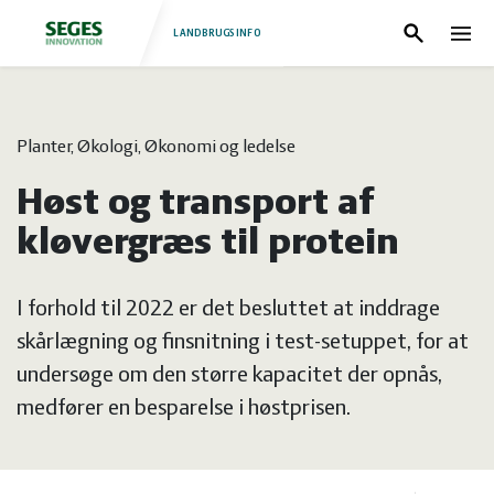
LANDBRUGSINFO
Søg
Nav
Log
Fjerkræ
Planter, Økologi, Økonomi og ledelse
ind
Grise
Forside
Høst og transport af
Heste
Fjerkræ
kløvergræs til protein
Jura
Grise
I forhold til 2022 er det besluttet at inddrage
skårlægning og finsnitning i test-setuppet, for at
Kvæg
Heste
undersøge om den større kapacitet der opnås,
medfører en besparelse i høstprisen.
Natur
Jura