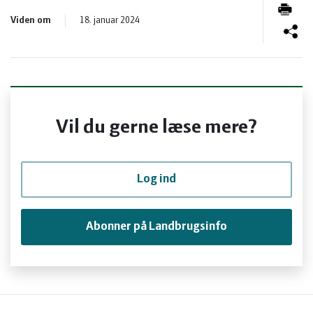
og
Planter
Kvæg
Viden om
18. januar 2024
vandmiljø
Økologi
Natur
Økonomi
og
Planter
Vil du gerne læse mere?
og
Øvrige
vandmiljø
Økologi
ledelse
dyr
Økonomi
Log ind
og
Øvrige
Abonner på Landbrugsinfo
ledelse
dyr