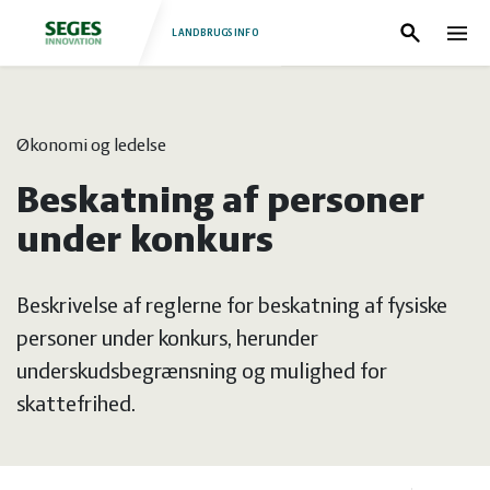
LANDBRUGSINFO
Søg
Nav
Log
Fjerkræ
Økonomi og ledelse
ind
Grise
Forside
Beskatning af personer
Heste
Fjerkræ
under konkurs
Jura
Grise
Beskrivelse af reglerne for beskatning af fysiske
personer under konkurs, herunder
Kvæg
Heste
underskudsbegrænsning og mulighed for
skattefrihed.
Natur
Jura