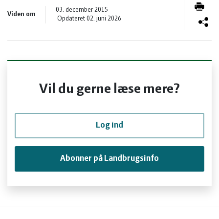
og
Planter
Kvæg
03. december 2015
Viden om
Opdateret 02. juni 2026
vandmiljø
Økologi
Natur
Økonomi
og
Planter
Vil du gerne læse mere?
og
Øvrige
vandmiljø
Økologi
ledelse
dyr
Økonomi
Log ind
og
Øvrige
Abonner på Landbrugsinfo
ledelse
dyr