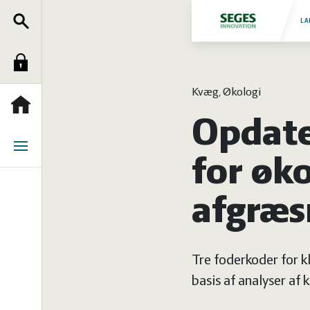
Søg
Fjerkræ
LA
Log
Grise
Kvæg, Økologi
ind
Heste
Forside
Opdate
Jura
Menu
for øko
Kvæg
afgræs
Natur
Tre foderkoder for 
og
Planter
basis af analyser af