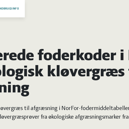
NDBRUGSINFO
rede foderkoder 
logisk kløvergræs 
ning
kløvergræs til afgræsning i NorFor-fodermiddeltabelle
 kløvergræsprøver fra økologiske afgræsningsmarker fr