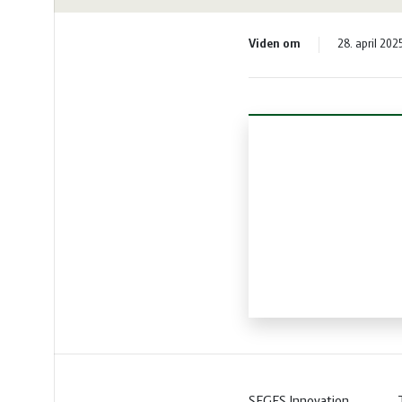
vandmiljø
Økologi
Viden om
28. april 202
Økonomi
og
Øvrige
ledelse
dyr