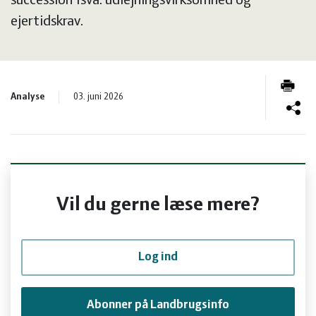
succession fsva. udlejningsvirksomhed og
og
Planter
Kvæg
ejertidskrav.
vandmiljø
Økologi
Natur
Økonomi
og
Planter
Analyse
03. juni 2026
og
Øvrige
vandmiljø
Økologi
ledelse
dyr
Økonomi
Vil du gerne læse mere?
og
Øvrige
ledelse
dyr
Log ind
Abonner på Landbrugsinfo