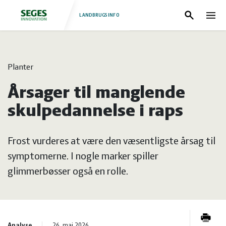
LANDBRUGSINFO
Søg
Nav
Log
Fjerkræ
Planter
ind
Grise
Forside
Årsager til manglende
Heste
Fjerkræ
skulpedannelse i raps
Jura
Grise
Frost vurderes at være den væsentligste årsag til
symptomerne. I nogle marker spiller
Kvæg
Heste
glimmerbøsser også en rolle.
Natur
Jura
Analyse
26. maj 2026