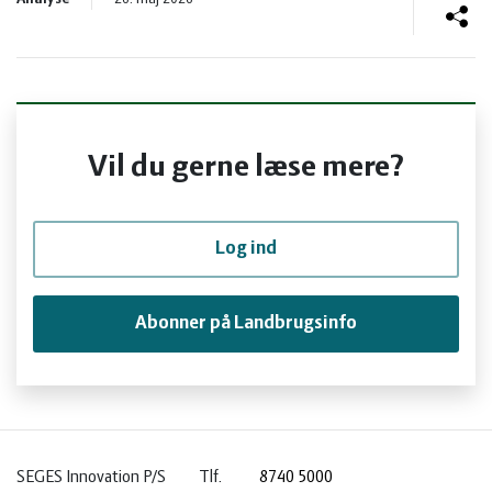
og
Planter
Kvæg
vandmiljø
Økologi
Natur
Økonomi
og
Planter
Vil du gerne læse mere?
og
Øvrige
vandmiljø
Økologi
Log ind
ledelse
dyr
Økonomi
Abonner på Landbrugsinfo
og
Øvrige
ledelse
dyr
SEGES Innovation P/S
Tlf.
8740 5000