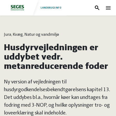
LANDBRUGSINFO
Søg
Nav
Log
Fjerkræ
Jura, Kvæg, Natur og vandmiljø
ind
Grise
Forside
Husdyrvejledningen er
Heste
Fjerkræ
uddybet vedr.
metanreducerende foder
Jura
Grise
Ny version af vejledningen til
Kvæg
Heste
husdyrgodkendelsesbekendtgørelsens kapitel 13.
Det uddybes bl.a., hvornår køer kan undtages fra
Natur
Jura
fodring med 3-NOP, og hvilke oplysninger tro- og
loveerklæring skal indeholde.