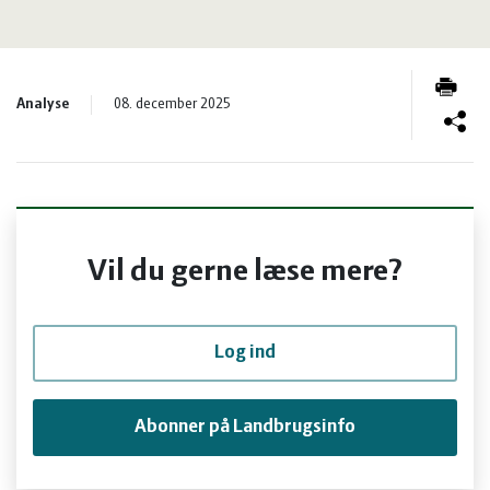
og
Planter
Kvæg
vandmiljø
Økologi
Natur
Analyse
08. december 2025
Økonomi
og
Planter
og
Øvrige
vandmiljø
Økologi
ledelse
dyr
Økonomi
Vil du gerne læse mere?
og
Øvrige
Log ind
ledelse
dyr
Abonner på Landbrugsinfo