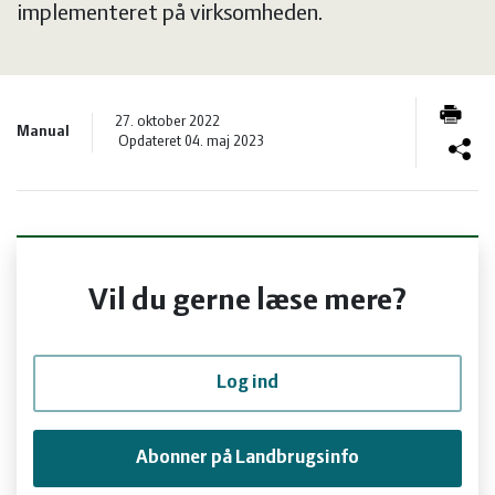
og
Planter
Kvæg
implementeret på virksomheden.
vandmiljø
Økologi
Natur
27. oktober 2022
Manual
Økonomi
og
Planter
Opdateret 04. maj 2023
og
Øvrige
vandmiljø
Økologi
ledelse
dyr
Økonomi
Vil du gerne læse mere?
og
Øvrige
Log ind
ledelse
dyr
Abonner på Landbrugsinfo