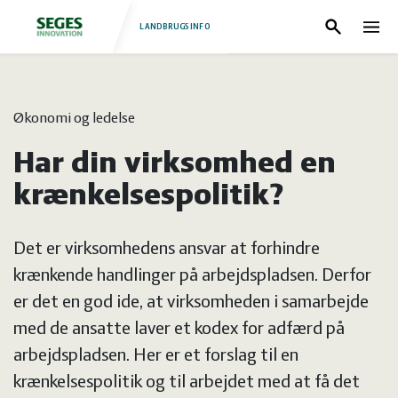
LANDBRUGSINFO
Søg
Nav
Log
Fjerkræ
Økonomi og ledelse
ind
Grise
Forside
Har din virksomhed en
Heste
Fjerkræ
krænkelsespolitik?
Jura
Grise
Det er virksomhedens ansvar at forhindre
krænkende handlinger på arbejdspladsen. Derfor
Kvæg
Heste
er det en god ide, at virksomheden i samarbejde
med de ansatte laver et kodex for adfærd på
Natur
Jura
arbejdspladsen. Her er et forslag til en
krænkelsespolitik og til arbejdet med at få det