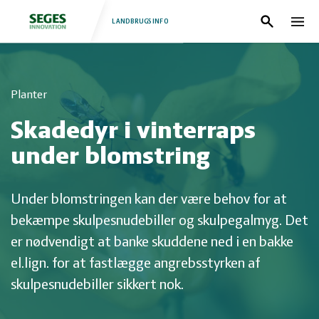
LANDBRUGSINFO
Søg
Nav
Log
Fjerkræ
Planter
ind
Grise
Forside
Skadedyr i vinterraps
Heste
Fjerkræ
under blomstring
Jura
Grise
Under blomstringen kan der være behov for at
bekæmpe skulpesnudebiller og skulpegalmyg. Det
Kvæg
Heste
er nødvendigt at banke skuddene ned i en bakke
el.lign. for at fastlægge angrebsstyrken af
Natur
Jura
skulpesnudebiller sikkert nok.