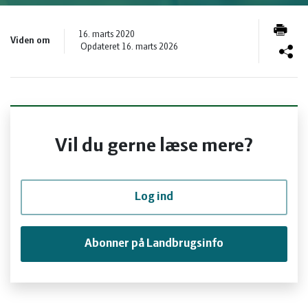
og
Planter
Kvæg
16. marts 2020
Viden om
vandmiljø
Økologi
Natur
Opdateret 16. marts 2026
Økonomi
og
Planter
og
Øvrige
vandmiljø
Økologi
Vil du gerne læse mere?
ledelse
dyr
Økonomi
Log ind
og
Øvrige
Abonner på Landbrugsinfo
ledelse
dyr