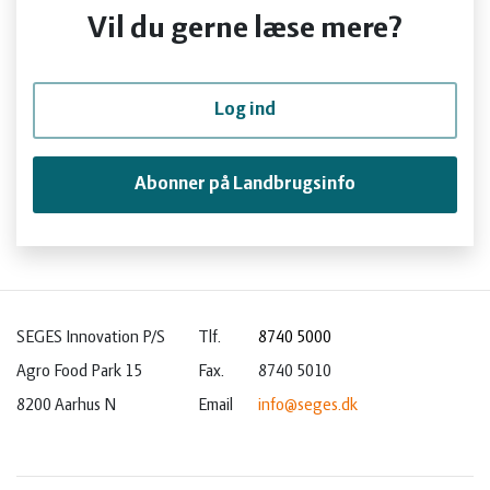
og
Planter
Kvæg
Vil du gerne læse mere?
vandmiljø
Økologi
Natur
Log ind
Økonomi
og
Planter
Abonner på Landbrugsinfo
og
Øvrige
vandmiljø
Økologi
ledelse
dyr
Økonomi
og
Øvrige
SEGES Innovation P/S
Tlf.
8740 5000
Agro Food Park 15
Fax.
8740 5010
ledelse
dyr
8200 Aarhus N
Email
info@seges.dk