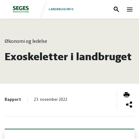
LANDBRUGSINFO
Søg
Nav
Log
Fjerkræ
Økonomi og ledelse
ind
Grise
Forside
Exoskeletter i landbruget
Heste
Fjerkræ
Jura
Grise
Rapport
23. november 2022
Kvæg
Heste
Natur
Jura