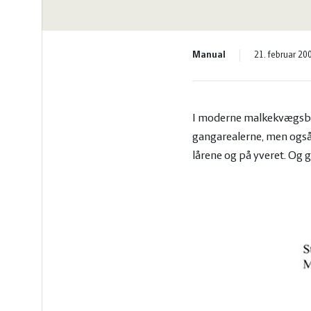
vandmiljø
Økologi
Økonomi
Manual
21. februar 20
og
Øvrige
I moderne malkekvægsbesæ
ledelse
dyr
gangarealerne, men også 
lårene og på yveret. Og 