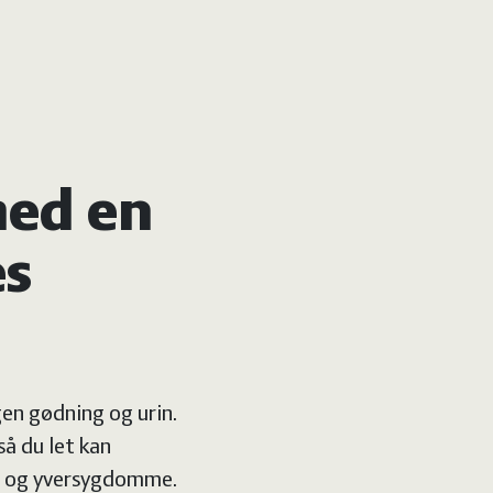
med en
es
en gødning og urin.
å du let kan
v- og yversygdomme.