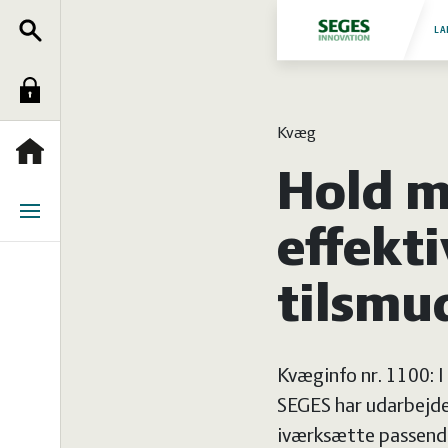
Søg
Fjerkræ
LA
Log
Grise
Kvæg
ind
Heste
Forside
Hold m
Jura
Menu
effekti
Kvæg
tilsmu
Natur
Kvæginfo nr. 1100: I
og
Planter
SEGES har udarbejdet
iværksætte passende