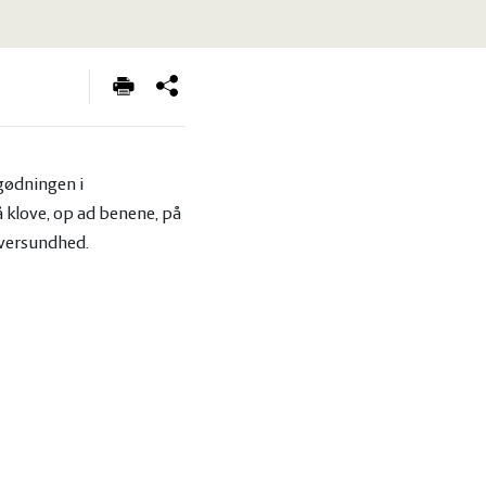
gødningen i
å klove, op ad benene, på
yversundhed.