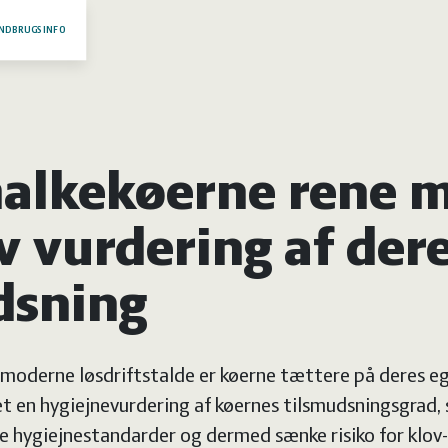
NDBRUGSINFO
alkekøerne rene 
v vurdering af der
dsning
 moderne løsdriftstalde er køerne tættere på deres eg
 en hygiejnevurdering af køernes tilsmudsningsgrad, s
 hygiejnestandarder og dermed sænke risiko for klo