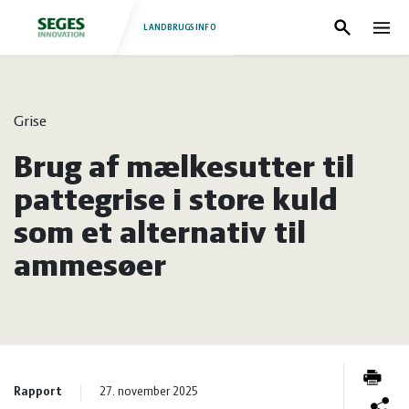
LANDBRUGSINFO
Søg
Nav
Log
Fjerkræ
Grise
ind
Grise
Forside
Brug af mælkesutter til
Heste
Fjerkræ
pattegrise i store kuld
som et alternativ til
Jura
Grise
ammesøer
Kvæg
Heste
Natur
Jura
Rapport
27. november 2025