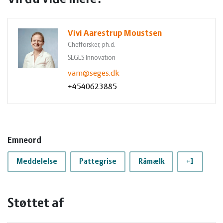
Vivi Aarestrup Moustsen
Chefforsker, ph.d.
SEGES Innovation
vam@seges.dk
+4540623885
Emneord
Meddelelse
Pattegrise
Råmælk
+1
Støttet af