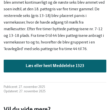
blev ammet kontinuerligt og de næste seks blev ammet ved
soen indtil, at den 18. pattegris var fire timer gammel. De
resterende seks (gris 13-18) blev placeret parvis i
varmekasser, hvor de havde adgang til mælk fra
mælkesutter. Efter fire timer byttede pattegrisene nr. 7-12
og 13-18 plads. Fra time 0 til 44 blev pattegrisene anbragt i
varmekasser to og to, hvorefter de blev grupperet i en
’kravlegård’ med seks pattegrise fra time 44 til 76.
Læs eller hent Meddelelse 1323
Publiceret: 27. november 2025
Opdateret: 27. november 2025
Vil du vide mere?