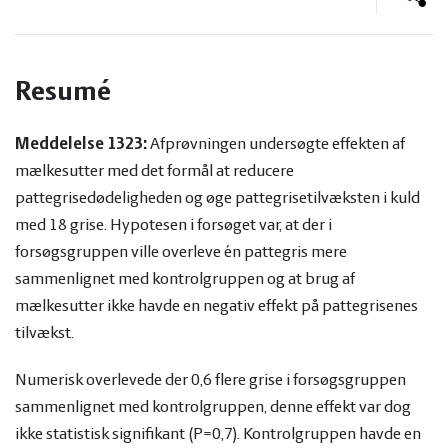
og
Planter
Kvæg
vandmiljø
Økologi
Natur
Resumé
Økonomi
og
Planter
Meddelelse 1323:
Afprøvningen undersøgte effekten af
mælkesutter med det formål at reducere
og
Øvrige
vandmiljø
Økologi
pattegrisedødeligheden og øge pattegrisetilvæksten i kuld
med 18 grise. Hypotesen i forsøget var, at der i
ledelse
dyr
Økonomi
forsøgsgruppen ville overleve én pattegris mere
sammenlignet med kontrolgruppen og at brug af
og
Øvrige
mælkesutter ikke havde en negativ effekt på pattegrisenes
tilvækst.
ledelse
dyr
Numerisk overlevede der 0,6 flere grise i forsøgsgruppen
sammenlignet med kontrolgruppen, denne effekt var dog
ikke statistisk signifikant (P=0,7). Kontrolgruppen havde en