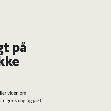
gt på
ikke
eller viden om
 om græsning og jagt