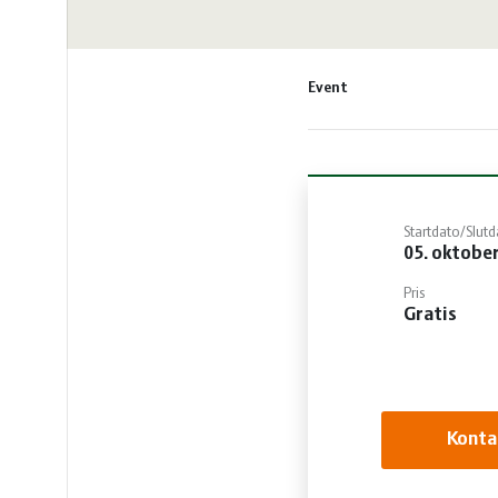
vandmiljø
Økologi
Økonomi
Event
og
Øvrige
ledelse
dyr
Startdato/Slutd
05. oktobe
Pris
Gratis
Konta