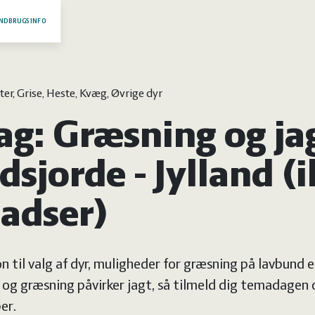
NDBRUGSINFO
er, Grise, Heste, Kvæg, Øvrige dyr
g: Græsning og ja
sjorde - Jylland (
ladser)
on til valg af dyr, muligheder for græsning på lavbund 
og græsning påvirker jagt, så tilmeld dig temadagen
er.