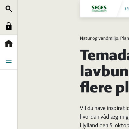
Søg
Fjerkræ
LA
Log
Grise
Natur og vandmiljø, Plant
ind
Heste
Forside
Temada
Jura
Menu
lavbund
Kvæg
flere p
Natur
Vil du have inspirati
og
Planter
hvordan vådlægning 
i Jylland den 5. oktob