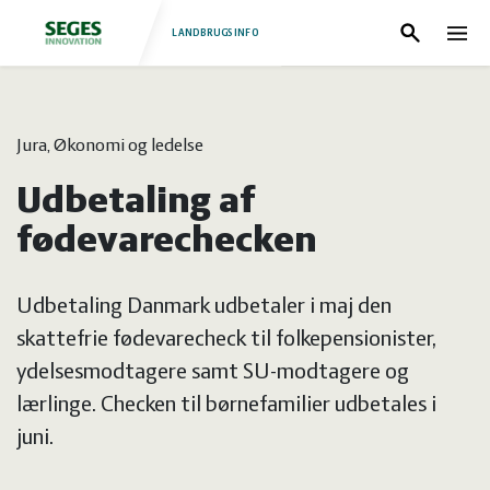
LANDBRUGSINFO
Søg
Nav
Log
Fjerkræ
Jura, Økonomi og ledelse
ind
Grise
Forside
Udbetaling af
Heste
Fjerkræ
fødevarechecken
Jura
Grise
Udbetaling Danmark udbetaler i maj den
skattefrie fødevarecheck til folkepensionister,
Kvæg
Heste
ydelsesmodtagere samt SU-modtagere og
lærlinge. Checken til børnefamilier udbetales i
Natur
Jura
juni.