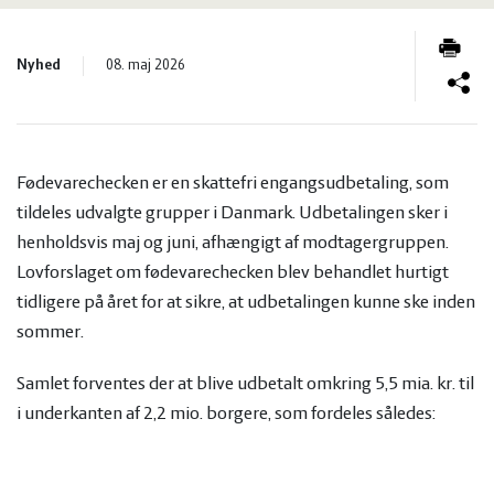
og
Planter
Kvæg
Nyhed
vandmiljø
Økologi
08. maj 2026
Natur
Økonomi
og
Planter
Fødevarechecken er en skattefri engangsudbetaling, som
og
Øvrige
vandmiljø
Økologi
tildeles udvalgte grupper i Danmark. Udbetalingen sker i
henholdsvis maj og juni, afhængigt af modtagergruppen.
ledelse
dyr
Økonomi
Lovforslaget om fødevarechecken blev behandlet hurtigt
tidligere på året for at sikre, at udbetalingen kunne ske inden
sommer.
og
Øvrige
Samlet forventes der at blive udbetalt omkring 5,5 mia. kr. til
ledelse
dyr
i underkanten af 2,2 mio. borgere, som fordeles således: