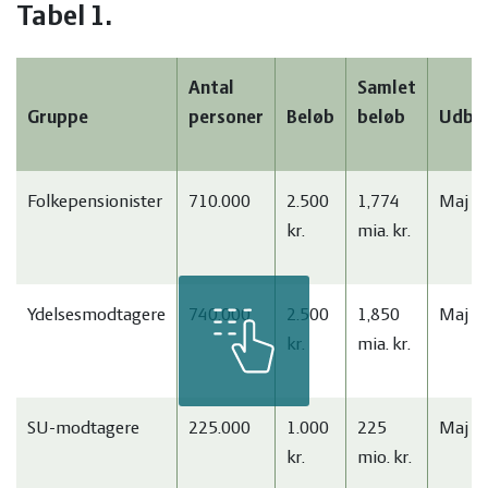
Tabel 1.
Antal
Samlet
Gruppe
personer
Beløb
beløb
Udbet
Folkepensionister
710.000
2.500
1,774
Maj m
kr.
mia. kr.
Ydelsesmodtagere
740.000
2.500
1,850
Maj m
kr.
mia. kr.
SU-modtagere
225.000
1.000
225
Maj m
kr.
mio. kr.