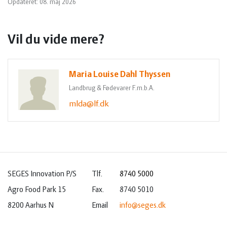
Opdateret: 08. maj 2026
Vil du vide mere?
Maria Louise Dahl Thyssen
Landbrug & Fødevarer F.m.b.A.
mlda@lf.dk
SEGES Innovation P/S
Tlf.
8740 5000
Agro Food Park 15
Fax.
8740 5010
8200 Aarhus N
Email
info@seges.dk