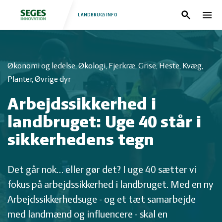
LANDBRUGSINFO
Søg
Nav
Log
Fjerkræ
Økonomi og ledelse, Økologi, Fjerkræ, Grise, Heste, Kvæg,
ind
Grise
Forside
Planter, Øvrige dyr
Arbejdssikkerhed i
Heste
Fjerkræ
landbruget: Uge 40 står i
Jura
Grise
sikkerhedens tegn
Kvæg
Heste
Det går nok… eller gør det? I uge 40 sætter vi
fokus på arbejdssikkerhed i landbruget. Med en ny
Natur
Jura
Arbejdssikkerhedsuge - og et tæt samarbejde
med landmænd og influencere - skal en