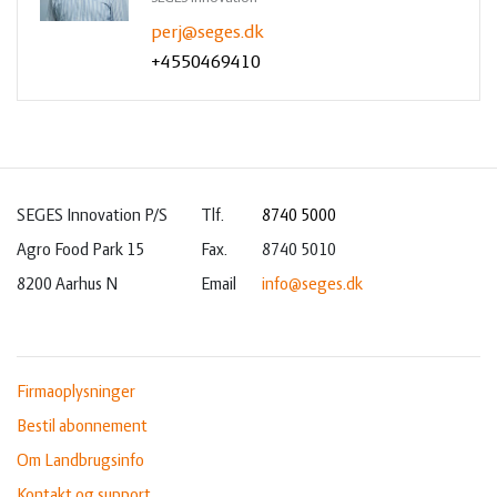
perj@seges.dk
+4550469410
SEGES Innovation P/S
Tlf.
8740 5000
Agro Food Park 15
Fax.
8740 5010
8200 Aarhus N
Email
info@seges.dk
Firmaoplysninger
Bestil abonnement
Om Landbrugsinfo
Kontakt og support