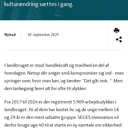
og
Planter
Kvæg
kulturændring sættes i gang.
vandmiljø
Økologi
Natur
Økonomi
og
Planter
Nyhed
30. september 2025
og
Øvrige
vandmiljø
Økologi
I landbruget er mod, handlekraft og travlhed en del af
ledelse
dyr
Økonomi
hverdagen. Netop dér sniger små kompromiser sig ind - man
springer over, hvor man kan, og tænker: ”Det går nok…”. Men
og
Øvrige
den tankegang fører alt for ofte til ulykker.
Fra 2017 til 2024 er der registreret 5.909 arbejdsulykker i
ledelse
dyr
landbruget. 36 af dem har kostet liv, og de unge mellem 18
og 29 år er den mest udsatte gruppe. SEGES Innovation vil
derfor bruge uge 40 til at starte en ny samtale om sikkerhed.