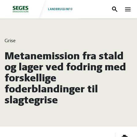
LANDBRUGSINFO
Søg
Nav
Log
Fjerkræ
Grise
ind
Grise
Forside
Metanemission fra stald
Heste
Fjerkræ
og lager ved fodring med
forskellige
Jura
Grise
foderblandinger til
slagtegrise
Kvæg
Heste
Natur
Jura