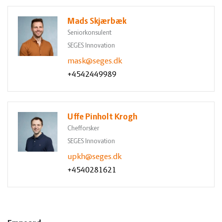
Mads Skjærbæk
Seniorkonsulent
SEGES Innovation
mask@seges.dk
+4542449989
Uffe Pinholt Krogh
Chefforsker
SEGES Innovation
upkh@seges.dk
+4540281621