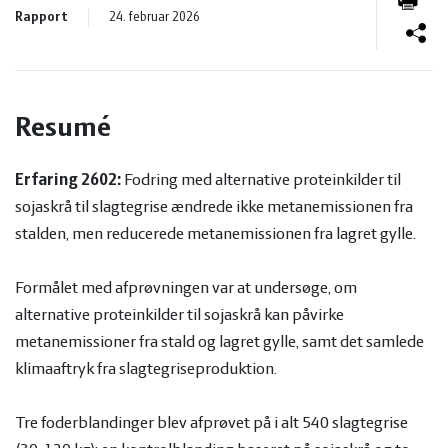
og
Planter
Kvæg
Rapport
24. februar 2026
vandmiljø
Økologi
Natur
Økonomi
Resumé
og
Planter
Erfaring 2602:
Fodring med alternative proteinkilder til
og
Øvrige
vandmiljø
Økologi
sojaskrå til slagtegrise ændrede ikke metanemissionen fra
stalden, men reducerede metanemissionen fra lagret gylle.
ledelse
dyr
Økonomi
Formålet med afprøvningen var at undersøge, om
og
Øvrige
alternative proteinkilder til sojaskrå kan påvirke
metanemissioner fra stald og lagret gylle, samt det samlede
ledelse
dyr
klimaaftryk fra slagtegriseproduktion.
Tre foderblandinger blev afprøvet på i alt 540 slagtegrise