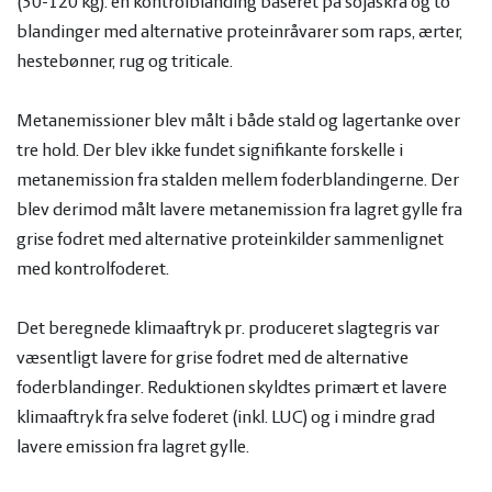
(30-120 kg): en kontrolblanding baseret på sojaskrå og to
blandinger med alternative proteinråvarer som raps, ærter,
hestebønner, rug og triticale.
Metanemissioner blev målt i både stald og lagertanke over
tre hold. Der blev ikke fundet signifikante forskelle i
metanemission fra stalden mellem foderblandingerne. Der
blev derimod målt lavere metanemission fra lagret gylle fra
grise fodret med alternative proteinkilder sammenlignet
med kontrolfoderet.
Det beregnede klimaaftryk pr. produceret slagtegris var
væsentligt lavere for grise fodret med de alternative
foderblandinger. Reduktionen skyldtes primært et lavere
klimaaftryk fra selve foderet (inkl. LUC) og i mindre grad
lavere emission fra lagret gylle.