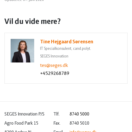
Vil du vide mere?
Tine Hejgaard Sørensen
IT Specialkonsulent, cand.polyt.
SEGES Innovation
tes@seges.dk
+4529268789
SEGES Innovation P/S
Tlf.
8740 5000
Agro Food Park 15
Fax.
8740 5010