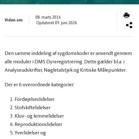
og
Planter
Kvæg
08. marts 2016
vandmiljø
Økologi
Natur
Viden om
Opdateret 09. juni 2026
Økonomi
og
Planter
Den samme inddeling af sygdomskoder er anvendt gennem
og
Øvrige
vandmiljø
Økologi
alle moduler i DMS Dyreregistrering. Dette gælder bl.a. i
Analyseudskrifter, Nøgletalstjek og Kritiske Målepunkter.
ledelse
dyr
Økonomi
Der er 6 overordnede kategorier:
og
Øvrige
Fordøjelseslidelser
Stofskiftelidelser
ledelse
dyr
Klov- og lemmelidelser
Reproduktionslidelser
Yverlidelser og