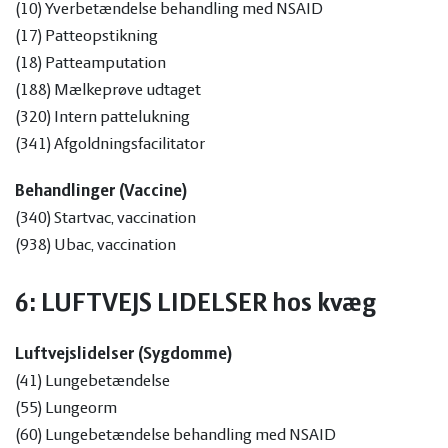
(10) Yverbetændelse behandling med NSAID
Mammaliicoccus
(17) Patteopstikning
(18) Patteamputation
Koder for Mastitisbakterier
(188) Mælkeprøve udtaget
gruppe B
(320) Intern pattelukning
(341) Afgoldningsfacilitator
(208)
Listeria spp.
Behandlinger (Vaccine)
(211)
Lactococcus spp
(340) Startvac, vaccination
(225)
Mycoplasma bovis
(938) Ubac, vaccination
(226)
Mycoplasma spp
(228)
S. marcescens
6: LUFTVEJS LIDELSER hos kvæg
(896)
Staph. delphini
(897)
Staph. hyicus
Luftvejslidelser (Sygdomme)
(898)
Staph. intermedius
(41) Lungebetændelse
(899)
Staph. lutrae
(55) Lungeorm
(900)
Staph. pseudintermedius
(60) Lungebetændelse behandling med NSAID
(901)
Staph. schleiferi subsp. coagulans