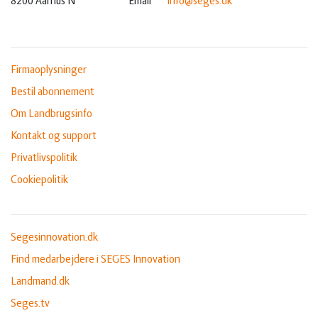
8200 Aarhus N
Email
info@seges.dk
Firmaoplysninger
Bestil abonnement
Om Landbrugsinfo
Kontakt og support
Privatlivspolitik
Cookiepolitik
Segesinnovation.dk
Find medarbejdere i SEGES Innovation
Landmand.dk
Seges.tv