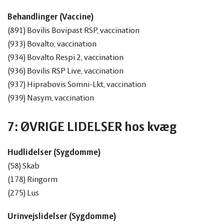
(902)
Staph. simulans
Behandlinger (Vaccine)
(903)
Staph. epidermidis
(891) Bovilis Bovipast RSP, vaccination
(904)
Staph. chromogenes
(933) Bovalto, vaccination
(905)
Staph. haemolyticus
(934) Bovalto Respi 2, vaccination
(906)
Staph. equorum
(936) Bovilis RSP Live, vaccination
(907)
Staph. arlettae
(937) Hiprabovis Somni-Lkt, vaccination
(908)
Staph. sciuri
(939) Nasym, vaccination
(909)
Str. equinus
(910)
Str. gallolyticus
7: ØVRIGE LIDELSER hos kvæg
(911)
Lactococcus garviae
(912)
Lactococcus lactis
Hudlidelser (Sygdomme)
(913)
Enterococcus saccharolyticus
(58) Skab
(914)
Bacillus simplex
(178) Ringorm
(915)
Corynebacterium bovis
(275) Lus
(916)
Corynebacterium stationis
(917)
Klebsiella pneumoniae
Urinvejslidelser (Sygdomme)