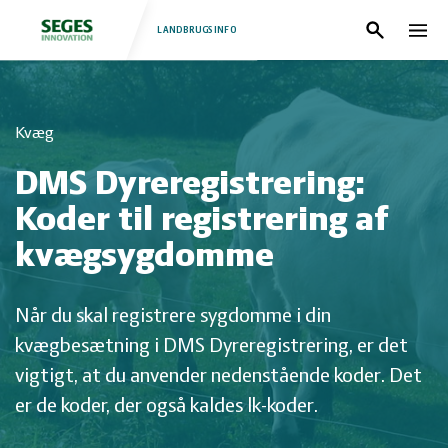
LANDBRUGSINFO
Søg
Nav
Log
Fjerkræ
Kvæg
ind
Grise
Forside
DMS Dyreregistrering:
Heste
Fjerkræ
Koder til registrering af
kvægsygdomme
Jura
Grise
Når du skal registrere sygdomme i din
Kvæg
Heste
kvægbesætning i DMS Dyreregistrering, er det
vigtigt, at du anvender nedenstående koder. Det
Natur
Jura
er de koder, der også kaldes lk-koder.