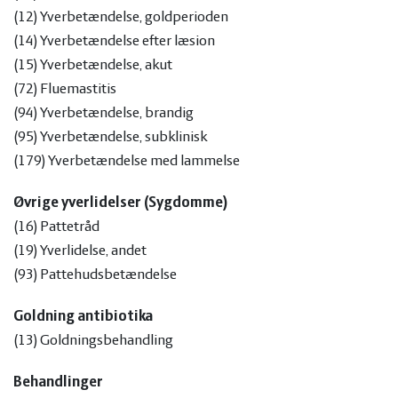
(213)
Trueperella pyogenes
(12) Yverbetændelse, goldperioden
(214)
Corynebacterium spp.
(14) Yverbetændelse efter læsion
(215)
Staph. aureus
(15) Yverbetændelse, akut
(217)
Str. uberis
(72) Fluemastitis
(218)
Str. uberis, mucoide variant
(94) Yverbetændelse, brandig
(219)
Mælkeprøve, anden bakterie
(95) Yverbetændelse, subklinisk
(220)
Dyrkningsnegativ
(179) Yverbetændelse med lammelse
(221)
Klebsiella spp.
Øvrige yverlidelser (Sygdomme)
(222)
Micrococcus spp
(16) Pattetråd
(223)
Bacillus spp
(19) Yverlidelse, andet
(224)
Proteus spp.
(93) Pattehudsbetændelse
(227)
Prototheca spp
(892)
Non aureus koagulase positiv stafylokok
Goldning antibiotika
(893)
Pasteurella spp.
(13) Goldningsbehandling
(894)
Pseudomonas spp.
(895)
Mælkeprøve forurenet
Behandlinger
(940) Non-aureus staphylococci og