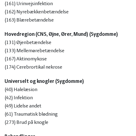
(918)
Klebsiella oxytoca
(161) Urinvejsinfektion
(919)
Proteus mirabilis
(162) Nyrebækkenbetændelse
(920)
Proteus vulgaris
(163) Blærebetændelse
(921)
Citrobacter spp.
(922)
Citrobacter koseri
Hovedregion (CNS, Øjne, Ører, Mund) (Sygdomme)
(923)
Pseudomonas aeruginosa
(131) Øjenbetændelse
(924)
Pseudomonas lundensis
(133) Mellemørebetændelse
(925)
Aerococcus spp.
(167) Aktinomykose
(926)
Aerococcus viridans
(174) Cerebrortikal nekrose
(927)
Acinetobacter spp.
Universelt og knogler (Sygdomme)
(928)
Clostriduim spp.
(40) Halelæsion
(929)
Candida tropicalis
(42) Infektion
(930)
Candida rugosa
(49) Lidelse andet
(931)
Candida krusei
(61) Traumatisk blødning
(932)
Magnusiomyces capitalis
(273) Brud på knogle