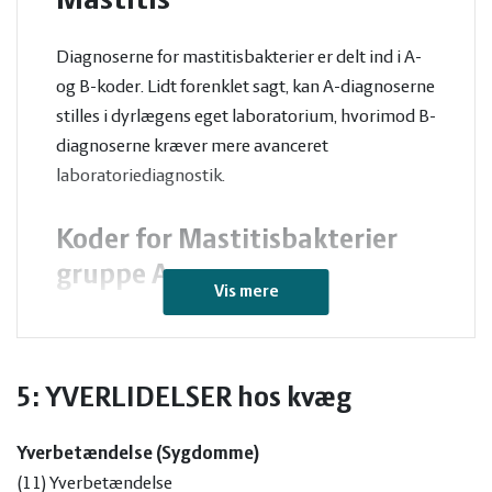
Mastitis
Diagnoserne for mastitisbakterier er delt ind i A-
og B-koder. Lidt forenklet sagt, kan A-diagnoserne
stilles i dyrlægens eget laboratorium, hvorimod B-
diagnoserne kræver mere avanceret
laboratoriediagnostik.
Koder for Mastitisbakterier
gruppe A:
Vis mere
(202)
Str. agalactia
(203)
Øvrige enterobacteriaceae
(204)
Str. dysgalactia
5: YVERLIDELSER hos kvæg
(205)
E.coli
(206)
Candida spp.
Yverbetændelse (Sygdomme)
(212)
Enterococcus spp
(11) Yverbetændelse