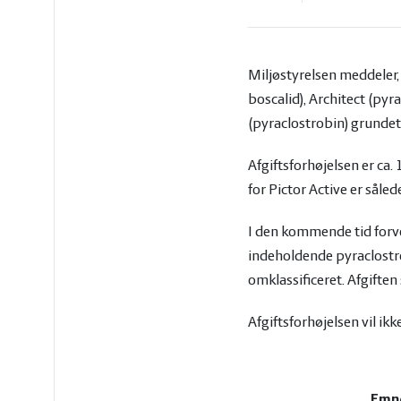
vandmiljø
Økologi
Økonomi
Miljøstyrelsen meddeler, 
boscalid), Architect (py
og
Øvrige
(pyraclostrobin) grundet
ledelse
dyr
Afgiftsforhøjelsen er ca. 1
for Pictor Active er sålede
I den kommende tid forve
indeholdende pyraclostro
omklassificeret. Afgiften 
Afgiftsforhøjelsen vil ik
Emn