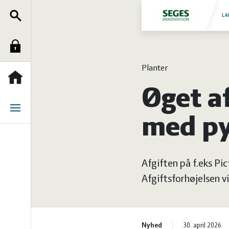
Søg
Fjerkræ
LA
Log
Grise
Planter
ind
Heste
Forside
Øget a
Jura
Menu
med py
Kvæg
Afgiften på f.eks Pict
Natur
Afgiftsforhøjelsen vil
og
Planter
Nyhed
30. april 2026