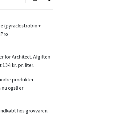
ve (pyraclostrobin +
 Pro
er for Architect. Afgiften
 134 kr. pr. liter.
 andre produkter
 nu også er
r indkøbt hos grovvaren.