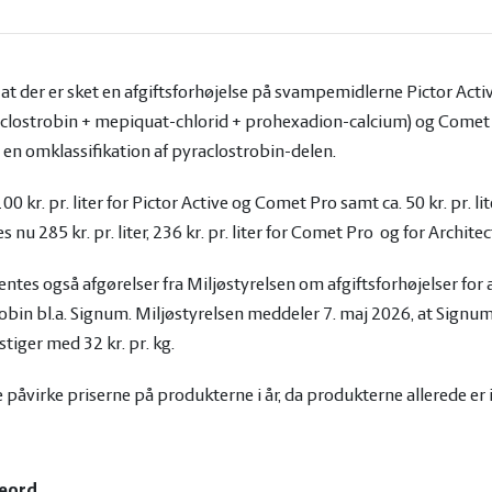
at der er sket en afgiftsforhøjelse på svampemidlerne Pictor Acti
raclostrobin + mepiquat-chlorid + prohexadion-calcium) og Comet
 en omklassifikation af pyraclostrobin-delen.
00 kr. pr. liter for Pictor Active og Comet Pro samt ca. 50 kr. pr. lit
s nu 285 kr. pr. liter, 236 kr. pr. liter for Comet Pro og for Architect
ntes også afgørelser fra Miljøstyrelsen om afgiftsforhøjelser for
bin bl.a. Signum. Miljøstyrelsen meddeler 7. maj 2026, at Signum
stiger med 32 kr. pr. kg.
ke påvirke priserne på produkterne i år, da produkterne allerede e
eord