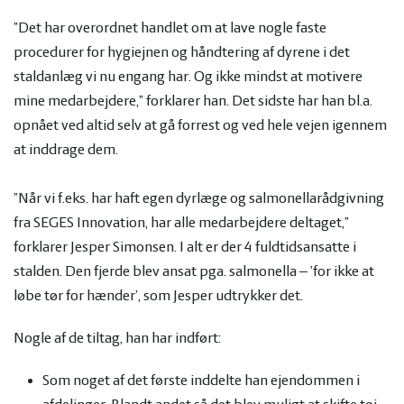
”Det har overordnet handlet om at lave nogle faste
procedurer for hygiejnen og håndtering af dyrene i det
staldanlæg vi nu engang har. Og ikke mindst at motivere
mine medarbejdere,” forklarer han. Det sidste har han bl.a.
opnået ved altid selv at gå forrest og ved hele vejen igennem
at inddrage dem.
”Når vi f.eks. har haft egen dyrlæge og salmonellarådgivning
fra SEGES Innovation, har alle medarbejdere deltaget,”
forklarer Jesper Simonsen. I alt er der 4 fuldtidsansatte i
stalden. Den fjerde blev ansat pga. salmonella – ’for ikke at
løbe tør for hænder’, som Jesper udtrykker det.
Nogle af de tiltag, han har indført:
Som noget af det første inddelte han ejendommen i