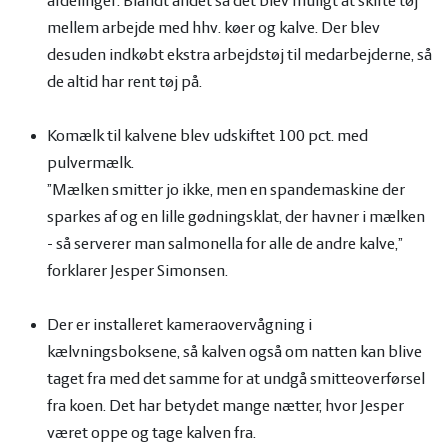
afdelinger. Blandt andet så det blev muligt at skifte tøj
mellem arbejde med hhv. køer og kalve. Der blev
desuden indkøbt ekstra arbejdstøj til medarbejderne, så
de altid har rent tøj på.
Komælk til kalvene blev udskiftet 100 pct. med
pulvermælk.
”Mælken smitter jo ikke, men en spandemaskine der
sparkes af og en lille gødningsklat, der havner i mælken
- så serverer man salmonella for alle de andre kalve,”
forklarer Jesper Simonsen.
Der er installeret kameraovervågning i
kælvningsboksene, så kalven også om natten kan blive
taget fra med det samme for at undgå smitteoverførsel
fra koen. Det har betydet mange nætter, hvor Jesper
været oppe og tage kalven fra.