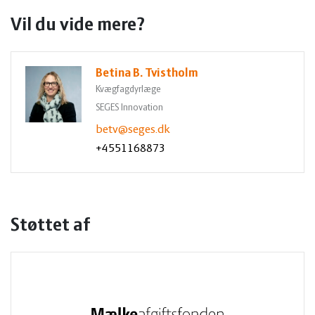
Vil du vide mere?
Betina B. Tvistholm
Kvægfagdyrlæge
SEGES Innovation
betv@seges.dk
+4551168873
Støttet af