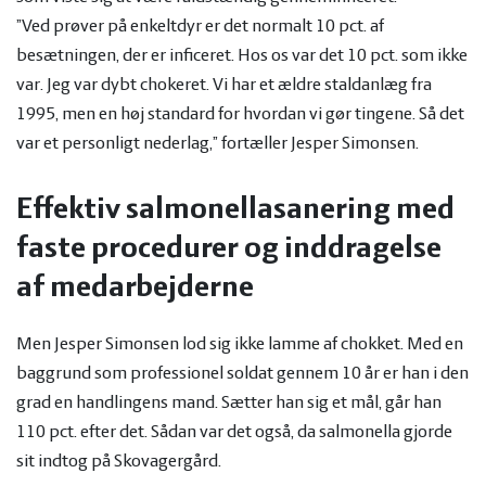
”Ved prøver på enkeltdyr er det normalt 10 pct. af
besætningen, der er inficeret. Hos os var det 10 pct. som ikke
var. Jeg var dybt chokeret. Vi har et ældre staldanlæg fra
1995, men en høj standard for hvordan vi gør tingene. Så det
var et personligt nederlag,” fortæller Jesper Simonsen.
Effektiv salmonellasanering med
faste procedurer og inddragelse
af medarbejderne
Men Jesper Simonsen lod sig ikke lamme af chokket. Med en
baggrund som professionel soldat gennem 10 år er han i den
grad en handlingens mand. Sætter han sig et mål, går han
110 pct. efter det. Sådan var det også, da salmonella gjorde
sit indtog på Skovagergård.