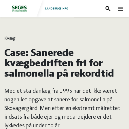
LANDBRUGSINFO
Søg
Nav
Log
Fjerkræ
Kvæg
ind
Grise
Forside
Case: Sanerede
Heste
Fjerkræ
kvægbedriften fri for
salmonella på rekordtid
Jura
Grise
Med et staldanlæg fra 1995 har det ikke været
Kvæg
Heste
nogen let opgave at sanere for salmonella på
Skovagergård. Men efter en ekstremt målrettet
Natur
Jura
indsats fra både ejer og medarbejdere er det
lykkedes på under to år.