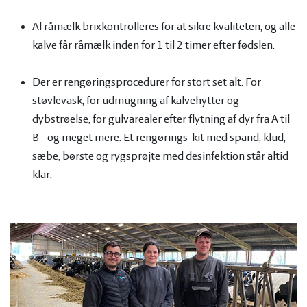
Al råmælk brixkontrolleres for at sikre kvaliteten, og alle
kalve får råmælk inden for 1 til 2 timer efter fødslen.
Der er rengøringsprocedurer for stort set alt. For
støvlevask, for udmugning af kalvehytter og
dybstrøelse, for gulvarealer efter flytning af dyr fra A til
B - og meget mere. Et rengørings-kit med spand, klud,
sæbe, børste og rygsprøjte med desinfektion står altid
klar.