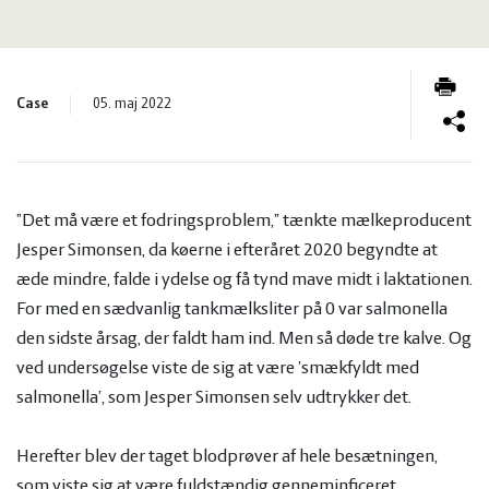
og
Planter
Kvæg
vandmiljø
Økologi
Natur
Case
05. maj 2022
Økonomi
og
Planter
og
Øvrige
vandmiljø
Økologi
”Det må være et fodringsproblem,” tænkte mælkeproducent
Jesper Simonsen, da køerne i efteråret 2020 begyndte at
ledelse
dyr
Økonomi
æde mindre, falde i ydelse og få tynd mave midt i laktationen.
For med en sædvanlig tankmælksliter på 0 var salmonella
og
Øvrige
den sidste årsag, der faldt ham ind. Men så døde tre kalve. Og
ved undersøgelse viste de sig at være ’smækfyldt med
ledelse
dyr
salmonella’, som Jesper Simonsen selv udtrykker det.
Herefter blev der taget blodprøver af hele besætningen,
som viste sig at være fuldstændig genneminficeret.