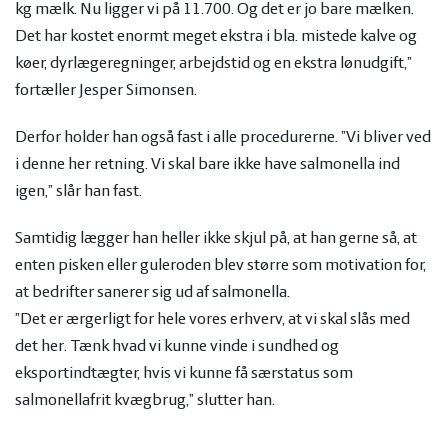
kg mælk. Nu ligger vi på 11.700. Og det er jo bare mælken.
Det har kostet enormt meget ekstra i bla. mistede kalve og
køer, dyrlægeregninger, arbejdstid og en ekstra lønudgift,”
fortæller Jesper Simonsen.
Derfor holder han også fast i alle procedurerne. ”Vi bliver ved
i denne her retning. Vi skal bare ikke have salmonella ind
igen,” slår han fast.
Samtidig lægger han heller ikke skjul på, at han gerne så, at
enten pisken eller guleroden blev større som motivation for,
at bedrifter sanerer sig ud af salmonella.
”Det er ærgerligt for hele vores erhverv, at vi skal slås med
det her. Tænk hvad vi kunne vinde i sundhed og
eksportindtægter, hvis vi kunne få særstatus som
salmonellafrit kvægbrug,” slutter han.