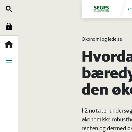
Søg
Fjerkræ
LA
Log
Grise
Økonomi og ledelse
ind
Heste
Forside
Hvorda
Jura
Menu
bæredy
Kvæg
den øk
Natur
I 2 notater undersøg
og
Planter
økonomiske robusthe
renten og dermed øk