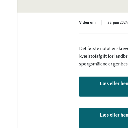
vandmiljø
Økologi
Økonomi
Viden om
28. juni 2024
og
Øvrige
Det første notat er skr
ledelse
dyr
kvælstofafgift for landbr
spørgsmålene er genbes
Læs eller he
Læs eller he