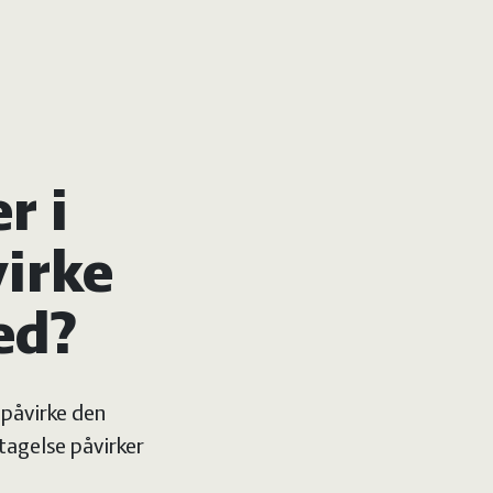
r i
irke
ed?
 påvirke den
tagelse påvirker