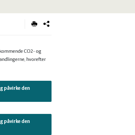
ial kommende CO2- og
handlingerne, hvorefter
g påvirke den
g påvirke den