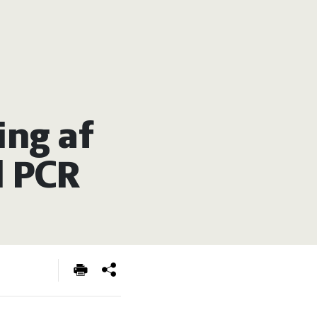
ing af
d PCR