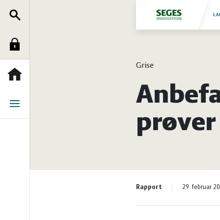
Søg
Fjerkræ
LA
Log
Grise
Grise
ind
Heste
Forside
Anbefa
Jura
Menu
prøver
Kvæg
Natur
Rapport
29. februar 2
og
Planter