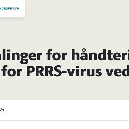
NDBRUGSINFO
linger for håndter
 for PRRS-virus ve
024