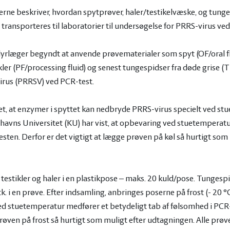
rne beskriver, hvordan spytprøver, haler/testikelvæske, og tung
transporteres til laboratorier til undersøgelse for PRRS-virus ve
 dyrlæger begyndt at anvende prøvematerialer som spyt (OF/oral fl
kler (PF/processing fluid) og senest tungespidser fra døde grise (TT
irus (PRRSV) ved PCR-test.
t, at enzymer i spyttet kan nedbryde PRRS-virus specielt ved st
vns Universitet (KU) har vist, at opbevaring ved stuetemperatur
sten. Derfor er det vigtigt at lægge prøven på køl så hurtigt som 
testikler og haler i en plastikpose – maks. 20 kuld/pose. Tungesp
k. i en prøve. Efter indsamling, anbringes poserne på frost (- 20 
ved stuetemperatur medfører et betydeligt tab af følsomhed i PCR-
røven på frost så hurtigt som muligt efter udtagningen. Alle prøve