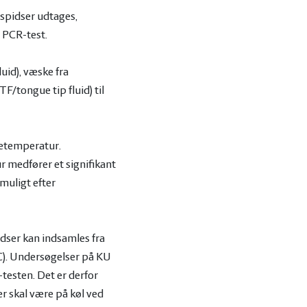
espidser udtages,
d PCR-test.
uid), væske fra
F/tongue tip fluid) til
uetemperatur.
 medfører et signifikant
muligt efter
idser kan indsamles fra
°C). Undersøgelser på KU
testen. Det er derfor
r skal være på køl ved