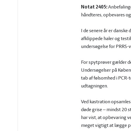
vandmiljø
Økologi
Notat 2405:
Anbefalinge
håndteres, opbevares og 
Økonomi
I de senere år er danske
og
Øvrige
afklippede haler og testi
undersøgelse for PRRS-v
ledelse
dyr
For spytprøver gælder de
Undersøgelser på Københa
tab af følsomhed i PCR-te
udtagningen.
Ved kastration opsamles 
døde grise – mindst 20 st
har vist, at opbevaring 
meget vigtigt at lægge p