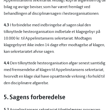
Appelinstansens sekretariat vedlagt kopi af afgørelsen og de
bilag og øvrige beviser, som har været fremlagt ved
behandlingen af disciplinærsagen i hesteorganisationen.
4.3
I forbindelse med indbringelse af sagen skal den
tilknyttede hesteorganisation indbetale et klagegebyr på
10.000 kr. til Appelinstansens sekretariat. Modtages
klagegebyret ikke inden 14 dage efter modtagelse af klagen,
kan sekretariatet afvise sagen.
4.4
Den tilknyttede hesteorganisation afgør senest samtidig
med fremsendelse af klagen til Appelinstansens sekretariat,
hvorvidt en klage skal have opsættende virkning i forhold til
den disciplinære afgørelse.
5. Sagens forberedelse
5.1
Appelinstansens sekretariat tilrettelægger processen