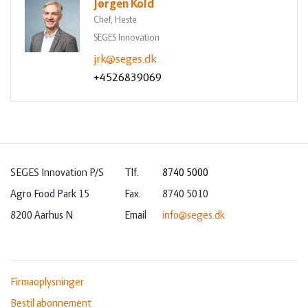
Jørgen Kold
Chef, Heste
SEGES Innovation
jrk@seges.dk
+4526839069
SEGES Innovation P/S
Tlf.
8740 5000
Agro Food Park 15
Fax.
8740 5010
8200 Aarhus N
Email
info@seges.dk
Firmaoplysninger
Bestil abonnement