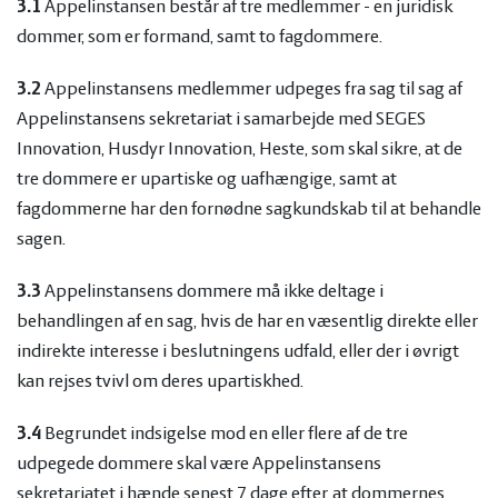
3.1
Appelinstansen består af tre medlemmer - en juridisk
dommer, som er formand, samt to fagdommere.
3.2
Appelinstansens medlemmer udpeges fra sag til sag af
Appelinstansens sekretariat i samarbejde med SEGES
Innovation, Husdyr Innovation, Heste, som skal sikre, at de
tre dommere er upartiske og uafhængige, samt at
fagdommerne har den fornødne sagkundskab til at behandle
sagen.
3.3
Appelinstansens dommere må ikke deltage i
behandlingen af en sag, hvis de har en væsentlig direkte eller
indirekte interesse i beslutningens udfald, eller der i øvrigt
kan rejses tvivl om deres upartiskhed.
3.4
Begrundet indsigelse mod en eller flere af de tre
udpegede dommere skal være Appelinstansens
sekretariatet i hænde senest 7 dage efter, at dommernes