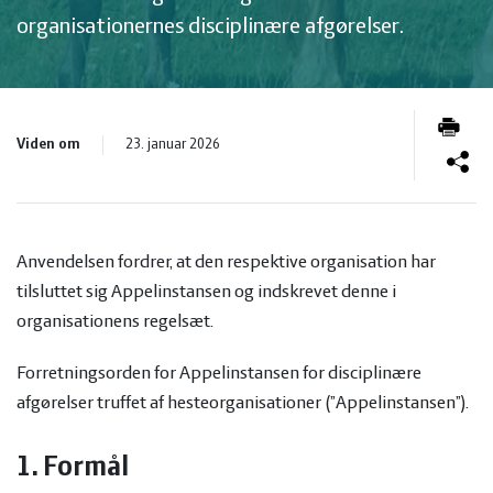
og
Planter
Kvæg
organisationernes disciplinære afgørelser.
vandmiljø
Økologi
Natur
Økonomi
og
Planter
Viden om
23. januar 2026
og
Øvrige
vandmiljø
Økologi
Anvendelsen fordrer, at den respektive organisation har
ledelse
dyr
Økonomi
tilsluttet sig Appelinstansen og indskrevet denne i
organisationens regelsæt.
og
Øvrige
Forretningsorden for Appelinstansen for disciplinære
ledelse
dyr
afgørelser truffet af hesteorganisationer (”Appelinstansen”).
1. Formål