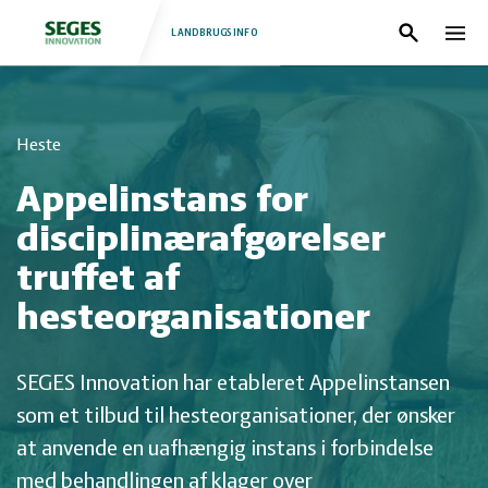
LANDBRUGSINFO
Søg
Nav
Log
Fjerkræ
Heste
ind
Grise
Forside
Appelinstans for
Heste
Fjerkræ
disciplinærafgørelser
truffet af
Jura
Grise
hesteorganisationer
Kvæg
Heste
SEGES Innovation har etableret Appelinstansen
som et tilbud til hesteorganisationer, der ønsker
Natur
Jura
at anvende en uafhængig instans i forbindelse
med behandlingen af klager over