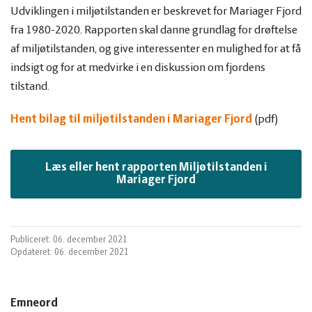
og
Planter
Kvæg
Udviklingen i miljøtilstanden er beskrevet for Mariager Fjord
fra 1980-2020. Rapporten skal danne grundlag for drøftelse
vandmiljø
Økologi
Natur
af miljøtilstanden, og give interessenter en mulighed for at få
indsigt og for at medvirke i en diskussion om fjordens
Økonomi
og
Planter
tilstand.
Hent bilag til miljøtilstanden i Mariager Fjord
(pdf)
og
Øvrige
vandmiljø
Økologi
Læs eller hent rapporten Miljøtilstanden i
ledelse
dyr
Økonomi
Mariager Fjord
og
Øvrige
Publiceret: 06. december 2021
ledelse
dyr
Opdateret: 06. december 2021
Emneord