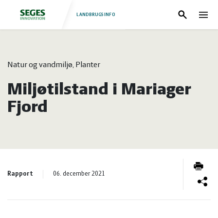
LANDBRUGSINFO
Søg
Nav
Log
Fjerkræ
Natur og vandmiljø, Planter
ind
Grise
Forside
Miljøtilstand i Mariager
Heste
Fjerkræ
Fjord
Jura
Grise
Kvæg
Heste
Rapport
06. december 2021
Natur
Jura