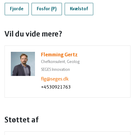
Fjorde
Fosfor (P)
Kvælstof
Vil du vide mere?
Flemming Gertz
Chefkonsulent, Geolog
SEGES Innovation
flg@seges.dk
+4530921763
Støttet af