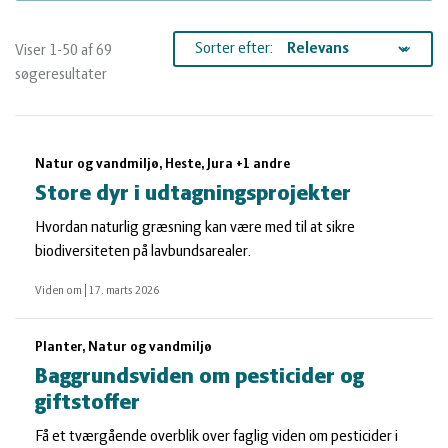
og
Planter
Kvæg
Sorter efter:
Viser 1-50 af 69
vandmiljø
Økologi
Natur
søgeresultater
Økonomi
og
Planter
Søgeresultater
Natur og vandmiljø, Heste, Jura +1 andre
og
Øvrige
vandmiljø
Økologi
Store dyr i udtagningsprojekter
Hvordan naturlig græsning kan være med til at sikre
ledelse
dyr
Økonomi
biodiversiteten på lavbundsarealer.
Viden om
|
17. marts 2026
og
Øvrige
Planter, Natur og vandmiljø
ledelse
dyr
Baggrundsviden om pesticider og
giftstoffer
Få et tværgående overblik over faglig viden om pesticider i