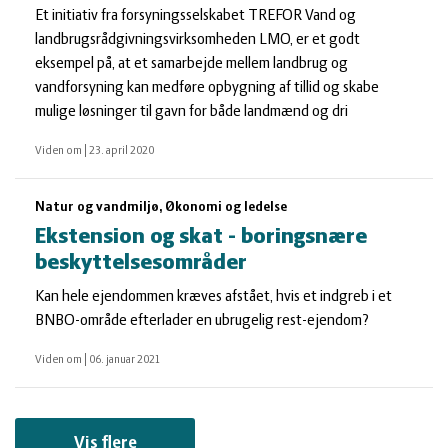
Et initiativ fra forsyningsselskabet TREFOR Vand og
landbrugsrådgivningsvirksomheden LMO, er et godt
eksempel på, at et samarbejde mellem landbrug og
vandforsyning kan medføre opbygning af tillid og skabe
mulige løsninger til gavn for både landmænd og dri
Viden om
|
23. april 2020
Natur og vandmiljø, Økonomi og ledelse
Ekstension og skat - boringsnære
beskyttelsesområder
Kan hele ejendommen kræves afstået, hvis et indgreb i et
BNBO-område efterlader en ubrugelig rest-ejendom?
Viden om
|
06. januar 2021
Vis flere