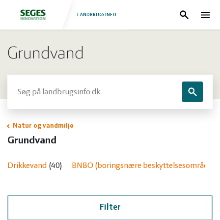
LANDBRUGSINFO
Søg
Nav
Log
Fjerkræ
Grundvand
ind
Grise
Forside
Søg
Søg
Heste
Fjerkræ
Natur og vandmiljø
Jura
Grise
Grundvand
Kvæg
Heste
Drikkevand
40
BNBO (boringsnære beskyttelsesområder)
Natur
Jura
Filter