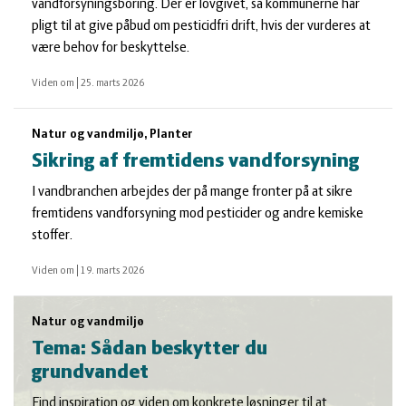
vandforsyningsboring. Der er lovgivet, så kommunerne har
pligt til at give påbud om pesticidfri drift, hvis der vurderes at
være behov for beskyttelse.
Viden om
|
25. marts 2026
Natur og vandmiljø, Planter
Sikring af fremtidens vandforsyning
I vandbranchen arbejdes der på mange fronter på at sikre
fremtidens vandforsyning mod pesticider og andre kemiske
stoffer.
Viden om
|
19. marts 2026
Natur og vandmiljø
Tema: Sådan beskytter du
grundvandet
Find inspiration og viden om konkrete løsninger til at