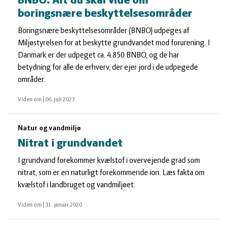
BNBO: Alt du skal vide om
boringsnære beskyttelsesområder
Boringsnære beskyttelsesområder (BNBO) udpeges af
Miljøstyrelsen for at beskytte grundvandet mod forurening. I
Danmark er der udpeget ca. 4.850 BNBO, og de har
betydning for alle de erhverv, der ejer jord i de udpegede
områder.
Viden om
|
06. juli 2023
Natur og vandmiljø
Nitrat i grundvandet
I grundvand forekommer kvælstof i overvejende grad som
nitrat, som er en naturligt forekommende ion. Læs fakta om
kvælstof i landbruget og vandmiljøet.
Viden om
|
31. januar 2020