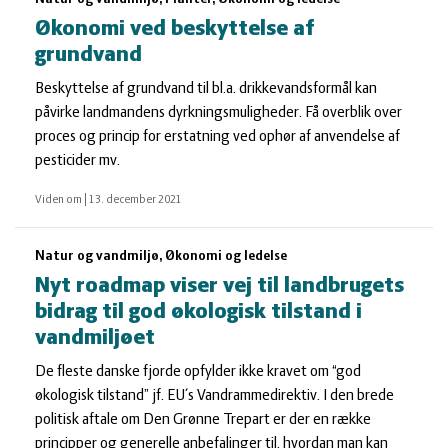
Økonomi ved beskyttelse af
grundvand
Beskyttelse af grundvand til bl.a. drikkevandsformål kan
påvirke landmandens dyrkningsmuligheder. Få overblik over
proces og princip for erstatning ved ophør af anvendelse af
pesticider mv.
Viden om
|
13. december 2021
Natur og vandmiljø, Økonomi og ledelse
Nyt roadmap viser vej til landbrugets
bidrag til god økologisk tilstand i
vandmiljøet
De fleste danske fjorde opfylder ikke kravet om “god
økologisk tilstand” jf. EU´s Vandrammedirektiv. I den brede
politisk aftale om Den Grønne Trepart er der en række
principper og generelle anbefalinger til, hvordan man kan