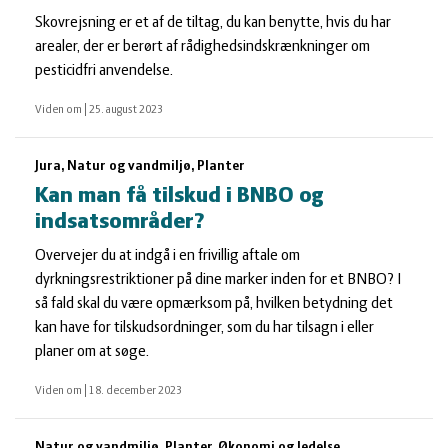
Skovrejsning er et af de tiltag, du kan benytte, hvis du har
arealer, der er berørt af rådighedsindskrænkninger om
pesticidfri anvendelse.
Viden om
|
25. august 2023
Jura, Natur og vandmiljø, Planter
Kan man få tilskud i BNBO og
indsatsområder?
Overvejer du at indgå i en frivillig aftale om
dyrkningsrestriktioner på dine marker inden for et BNBO? I
så fald skal du være opmærksom på, hvilken betydning det
kan have for tilskudsordninger, som du har tilsagn i eller
planer om at søge.
Viden om
|
18. december 2023
Natur og vandmiljø, Planter, Økonomi og ledelse