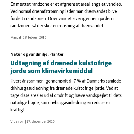
En mættet randzone er et afgrænset areal langs et vandløb.
Ved normal drænafstrømning lader man drænvandet blive
fordelt i randzonen. Drænvandet siver igennem jorden i
randzonen, så der sker en rensning af drænvandet.
Manual
|
18. februar 2016
Natur og vandmiljø, Planter
Udtagning af drænede kulstofrige
jorde som klimavirkemiddel
Hvert år stammer i gennemsnit 6–7 % af Danmarks samlede
drivhusgasudledning fra drænede kulstofrige jorde. Ved at
tage disse arealer ud af omdrift og hæve vandspejlet til dets
naturlige højde, kan drivhusgasudledningen reduceres
kraftigt.
Viden om
|
17. december 2020