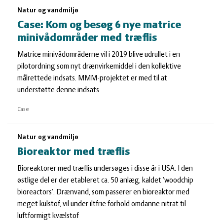
Natur og vandmiljø
Case: Kom og besøg 6 nye matrice
minivådområder med træflis
Matrice minivådområderne vil i 2019 blive udrullet i en
pilotordning som nyt drænvirkemiddel i den kollektive
målrettede indsats. MMM-projektet er med til at
understøtte denne indsats.
Case
Natur og vandmiljø
Bioreaktor med træflis
Bioreaktorer med træflis undersøges i disse år i USA. I den
østlige del er der etableret ca. 50 anlæg, kaldet ’woodchip
bioreactors’. Drænvand, som passerer en bioreaktor med
meget kulstof, vil under iltfrie forhold omdanne nitrat til
luftformigt kvælstof