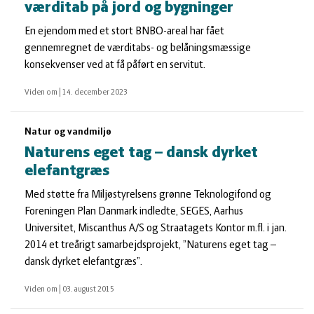
værditab på jord og bygninger
En ejendom med et stort BNBO-areal har fået
gennemregnet de værditabs- og belåningsmæssige
konsekvenser ved at få påført en servitut.
Viden om
|
14. december 2023
Natur og vandmiljø
Naturens eget tag – dansk dyrket
elefantgræs
Med støtte fra Miljøstyrelsens grønne Teknologifond og
Foreningen Plan Danmark indledte, SEGES, Aarhus
Universitet, Miscanthus A/S og Straatagets Kontor m.fl. i jan.
2014 et treårigt samarbejdsprojekt, ”Naturens eget tag –
dansk dyrket elefantgræs”.
Viden om
|
03. august 2015