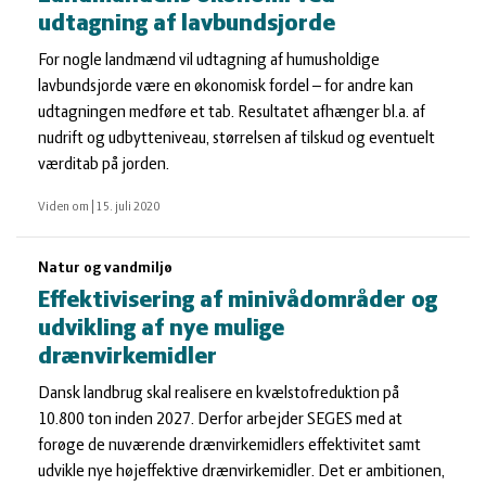
udtagning af lavbundsjorde
For nogle landmænd vil udtagning af humusholdige
lavbundsjorde være en økonomisk fordel – for andre kan
udtagningen medføre et tab. Resultatet afhænger bl.a. af
nudrift og udbytteniveau, størrelsen af tilskud og eventuelt
værditab på jorden.
Viden om
|
15. juli 2020
Natur og vandmiljø
Effektivisering af minivådområder og
udvikling af nye mulige
drænvirkemidler
Dansk landbrug skal realisere en kvælstofreduktion på
10.800 ton inden 2027. Derfor arbejder SEGES med at
forøge de nuværende drænvirkemidlers effektivitet samt
udvikle nye højeffektive drænvirkemidler. Det er ambitionen,