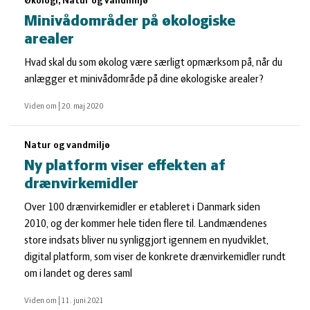
Økologi, Natur og vandmiljø
Minivådområder på økologiske
arealer
Hvad skal du som økolog være særligt opmærksom på, når du
anlægger et minivådområde på dine økologiske arealer?
Viden om
|
20. maj 2020
Natur og vandmiljø
Ny platform viser effekten af
drænvirkemidler
Over 100 drænvirkemidler er etableret i Danmark siden
2010, og der kommer hele tiden flere til. Landmændenes
store indsats bliver nu synliggjort igennem en nyudviklet,
digital platform, som viser de konkrete drænvirkemidler rundt
om i landet og deres saml
Viden om
|
11. juni 2021