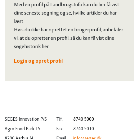
Med en profil på LandbrugsInfo kan du her få vist
dine seneste søgning og se, hvilke artikler du har
læst.
Hvis du ikke har oprettet en brugerprofil, anbefaler
vi, at du opretter en profil, så du kan få vist dine
søgehistorik her.
Login og opret profil
SEGES Innovation P/S
Tlf.
8740 5000
Agro Food Park 15
Fax.
8740 5010
8200 Aarhus N
Email
info@seges.dk