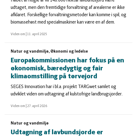
I løbet af nogle år vil 140.000 hektar lavbundsjord være
udtaget, men den fremtidige forvaltning af arealerne er ikke
afklaret. Forskellige forvaltningsmetoder kan komme i spil, og
biomassehøst med specialmaskiner kan være en af dem.
Viden om
|
11. april 2025
Natur og vandmiljø, Økonomi og ledelse
Europakommissionen har fokus på en
økonomisk, bæredygtig og fair
klimaomstilling på tørvejord
SEGES Innovation har i bl.a. projekt TARGwet samlet og
udviklet viden om udtagning af kulstofrige landbrugsjorder.
Viden om
|
27. april 2026
Natur og vandmiljø
Udtagning af lavbundsjorde er