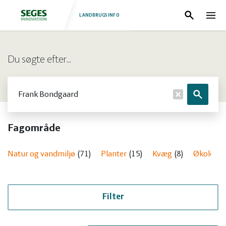
LANDBRUGSINFO
Søg
Nav
Log
Fjerkræ
Du søgte efter…
ind
Grise
Forside
Søg
Søg
Heste
Fjerkræ
Fagområde
Jura
Grise
Natur og vandmiljø
71
Planter
15
Kvæg
8
Økologi
Kvæg
Heste
Natur
Jura
Filter