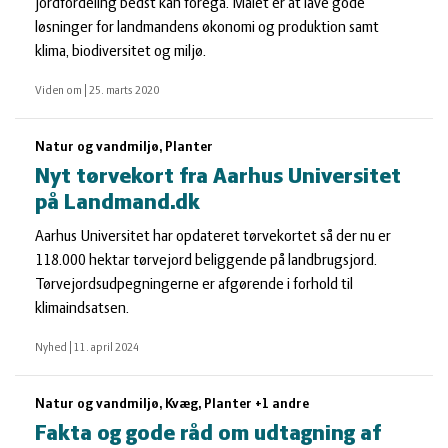
jordfordeling bedst kan foregå. Målet er at lave gode
løsninger for landmandens økonomi og produktion samt
klima, biodiversitet og miljø.
Viden om
|
25. marts 2020
Natur og vandmiljø, Planter
Nyt tørvekort fra Aarhus Universitet
på Landmand.dk
Aarhus Universitet har opdateret tørvekortet så der nu er
118.000 hektar tørvejord beliggende på landbrugsjord.
Tørvejordsudpegningerne er afgørende i forhold til
klimaindsatsen.
Nyhed
|
11. april 2024
Natur og vandmiljø, Kvæg, Planter +1 andre
Fakta og gode råd om udtagning af