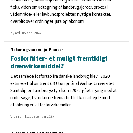
vådområder, lavbundsjorder og Klima-Lavbund. Du finder
f.eks. viden om udtagning af landbrugsjorder, proces i
vådområde- eller lavbundsprojekter, nyttige kontakter,
overblik over ordninger, jura og økonomi
Nyhed
|
06. april 2024
Natur og vandmiljø, Planter
Fosforfilter- et muligt fremtidigt
drænvirkemiddel?
Det samlede fosfortab fra danske landbrug blev i 2020
estimeret til omtrent 683 ton pr. år af Aarhus Universitet.
Samtidig er Landbrugsstyrelsen i 2023 gået i gang med at
undersøge, hvordan de fremadrettet kan arbejde med
etableringen af fosforvirkemidler
Viden om
|
11. december 2025