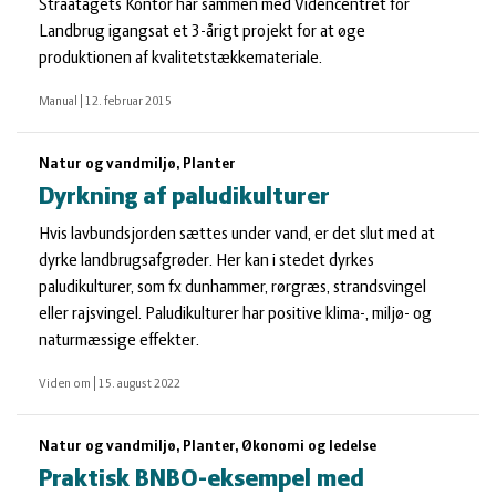
Straatagets Kontor har sammen med Videncentret for
Landbrug igangsat et 3-årigt projekt for at øge
produktionen af kvalitetstækkemateriale.
Manual
|
12. februar 2015
Natur og vandmiljø, Planter
Dyrkning af paludikulturer
Hvis lavbundsjorden sættes under vand, er det slut med at
dyrke landbrugsafgrøder. Her kan i stedet dyrkes
paludikulturer, som fx dunhammer, rørgræs, strandsvingel
eller rajsvingel. Paludikulturer har positive klima-, miljø- og
naturmæssige effekter.
Viden om
|
15. august 2022
Natur og vandmiljø, Planter, Økonomi og ledelse
Praktisk BNBO-eksempel med