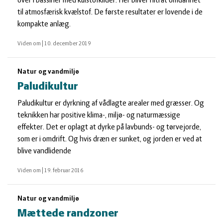
over i bassiner med kulstofkilder. Her bliver nitrat omdannet
til atmosfærisk kvælstof. De første resultater er lovende i de
kompakte anlæg.
Viden om
|
10. december 2019
Natur og vandmiljø
Paludikultur
Paludikultur er dyrkning af vådlagte arealer med græsser. Og
teknikken har positive klima-, miljø- og naturmæssige
effekter. Det er oplagt at dyrke på lavbunds- og tørvejorde,
som er i omdrift. Og hvis dræn er sunket, og jorden er ved at
blive vandlidende
Viden om
|
19. februar 2016
Natur og vandmiljø
Mættede randzoner