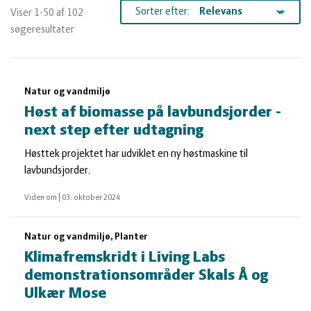
og
Planter
Kvæg
Sorter efter:
Viser 1-50 af 102
søgeresultater
vandmiljø
Økologi
Natur
Søgeresultater
Økonomi
og
Planter
Natur og vandmiljø
Høst af biomasse på lavbundsjorder -
og
Øvrige
vandmiljø
Økologi
next step efter udtagning
Høsttek projektet har udviklet en ny høstmaskine til
ledelse
dyr
Økonomi
lavbundsjorder.
Viden om
|
03. oktober 2024
og
Øvrige
Natur og vandmiljø, Planter
ledelse
dyr
Klimafremskridt i Living Labs
demonstrationsområder Skals Å og
Ulkær Mose