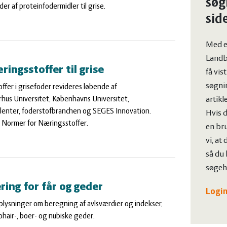
søg
r af proteinfodermidler til grise.
sid
Med e
Landb
ingsstoffer til grise
få vis
søgnin
fer i grisefoder revideres løbende af
artikl
hus Universitet, Københavns Universitet,
lenter, foderstofbranchen og SEGES Innovation.
Hvis d
f Normer for Næringsstoffer.
en bru
vi, at
så du 
søgehi
ering for får og geder
Login
plysninger om beregning af avlsværdier og indekser,
mohair-, boer- og nubiske geder.