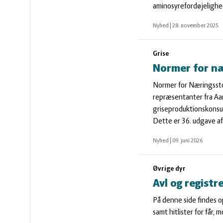
vandmiljø
Økologi
aminosyrefordøjelighede
Nyhed
|
28. november 2025
Økonomi
Grise
og
Øvrige
Normer for nær
Normer for Næringsstof
ledelse
dyr
repræsentanter fra Aar
griseproduktionskonsu
Dette er 36. udgave a
Nyhed
|
09. juni 2026
Øvrige dyr
Avl og registr
På denne side findes o
samt hitlister for får, 