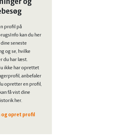
ninger og
ebesøg
n profil på
rugsInfo kan du her
t dine seneste
g og se, hvilke
er du har læst.
u ikke har oprettet
gerprofil, anbefaler
 du opretter en profil,
kan få vist dine
storik her.
 og opret profil