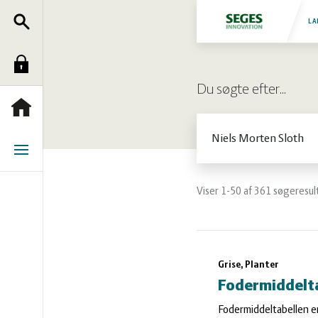
Søg
Fjerkræ
LA
Log
Grise
Du søgte efter…
ind
Heste
Forside
Søg
Jura
Menu
Kvæg
Viser 1-50 af 361 søgeresul
Natur
Søgeresulta
Grise, Planter
og
Planter
Fodermiddelta
Fodermiddeltabellen er