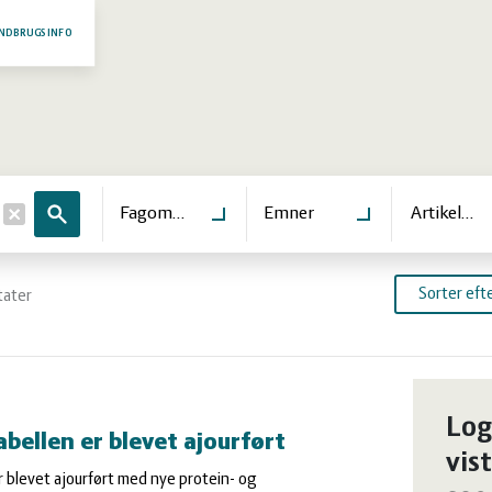
NDBRUGSINFO
Søg
Fagområde
Emner
Artikeltyp
Sorter efte
tater
ter
Log
bellen er blevet ajourført
vist
 blevet ajourført med nye protein- og