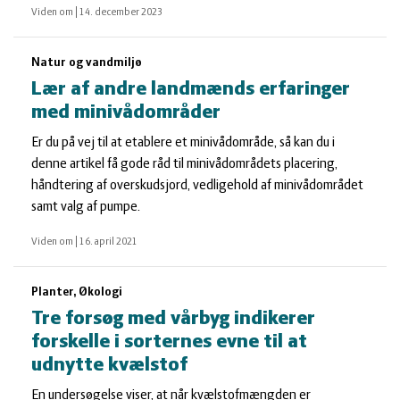
Viden om
|
14. december 2023
Natur og vandmiljø
Lær af andre landmænds erfaringer
med minivådområder
Er du på vej til at etablere et minivådområde, så kan du i
denne artikel få gode råd til minivådområdets placering,
håndtering af overskudsjord, vedligehold af minivådområdet
samt valg af pumpe.
Viden om
|
16. april 2021
Planter, Økologi
Tre forsøg med vårbyg indikerer
forskelle i sorternes evne til at
udnytte kvælstof
En undersøgelse viser, at når kvælstofmængden er