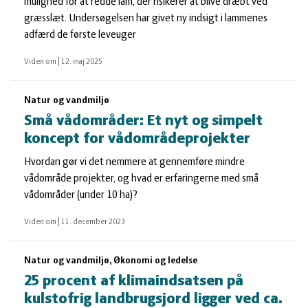
mulighed for at redde lam, der risikerer at blive dræbt ved
græsslæt. Undersøgelsen har givet ny indsigt i lammenes
adfærd de første leveuger
Viden om
|
12. maj 2025
Natur og vandmiljø
Små vådområder: Et nyt og simpelt
koncept for vådområdeprojekter
Hvordan gør vi det nemmere at gennemføre mindre
vådområde projekter, og hvad er erfaringerne med små
vådområder (under 10 ha)?
Viden om
|
11. december 2023
Natur og vandmiljø, Økonomi og ledelse
25 procent af klimaindsatsen på
kulstofrig landbrugsjord ligger ved ca.