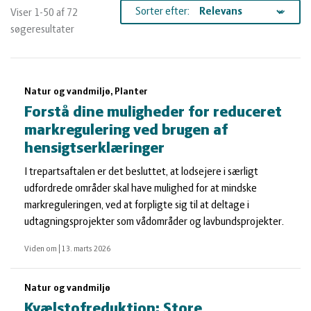
og
Planter
Kvæg
Sorter efter:
Viser 1-50 af 72
søgeresultater
vandmiljø
Økologi
Natur
Søgeresultater
Økonomi
og
Planter
Natur og vandmiljø, Planter
Forstå dine muligheder for reduceret
og
Øvrige
vandmiljø
Økologi
markregulering ved brugen af
hensigtserklæringer
ledelse
dyr
Økonomi
I trepartsaftalen er det besluttet, at lodsejere i særligt
udfordrede områder skal have mulighed for at mindske
markreguleringen, ved at forpligte sig til at deltage i
og
Øvrige
udtagningsprojekter som vådområder og lavbundsprojekter.
Viden om
ledelse
dyr
|
13. marts 2026
Natur og vandmiljø
Kvælstofreduktion: Store