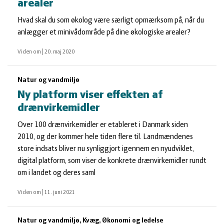
arealer
Hvad skal du som økolog være særligt opmærksom på, når du
anlægger et minivådområde på dine økologiske arealer?
Viden om
|
20. maj 2020
Natur og vandmiljø
Ny platform viser effekten af
drænvirkemidler
Over 100 drænvirkemidler er etableret i Danmark siden
2010, og der kommer hele tiden flere til. Landmændenes
store indsats bliver nu synliggjort igennem en nyudviklet,
digital platform, som viser de konkrete drænvirkemidler rundt
om i landet og deres saml
Viden om
|
11. juni 2021
Natur og vandmiljø, Kvæg, Økonomi og ledelse