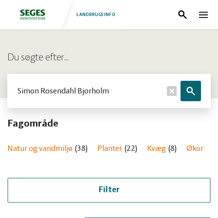
LANDBRUGSINFO
Søg
Nav
Log
Fjerkræ
Du søgte efter…
ind
Grise
Forside
Søg
Søg
Heste
Fjerkræ
Fagområde
Jura
Grise
Natur og vandmiljø
38
Planter
22
Kvæg
8
Økonomi 
Kvæg
Heste
Natur
Jura
Filter