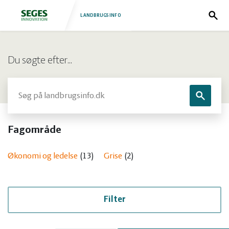
LANDBRUGSINFO
Søg
Log
Fjerkræ
Du søgte efter…
ind
Grise
Forside
Søg
Søg
Heste
Fjerkræ
Fagområde
Jura
Grise
Økonomi og ledelse
13
Grise
2
Kvæg
Heste
Natur
Jura
Filter