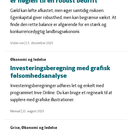
er nøglen til en robust bedrift
Gæld kan løfte afkastet, men øger samtidig risikoen.
Egenkapital giver robusthed, men kan begrænse vækst. At
finde den rette balance er afgørende for en stærk og
konkurrencedygtig landbrugsøkonomi.
Viden om
|
15. december 2025
Økonomi og ledelse
Investeringsberegning med grafisk
følsomhedsanalyse
Investeringsberegninger udføres let og enkelt med
programmet Inve Online. Du kan bruge et regneark til at
supplere med grafiske illustrationer.
Manual
|
21. august 2025
Grise, Økonomi og ledelse