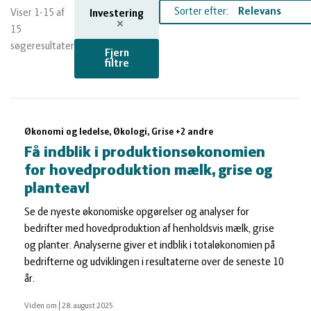
og
Planter
Kvæg
Sorter efter:
Viser 1-15 af
Investering
15
vandmiljø
Økologi
Natur
søgeresultater
Fjern
filtre
Økonomi
og
Planter
Søgeresultater
og
Øvrige
vandmiljø
Økologi
Økonomi og ledelse, Økologi, Grise +2 andre
Få indblik i produktionsøkonomien
ledelse
dyr
Økonomi
for hovedproduktion mælk, grise og
planteavl
og
Øvrige
Se de nyeste økonomiske opgørelser og analyser for
bedrifter med hovedproduktion af henholdsvis mælk, grise
og planter. Analyserne giver et indblik i totaløkonomien på
ledelse
dyr
bedrifterne og udviklingen i resultaterne over de seneste 10
år.
Viden om
|
28. august 2025