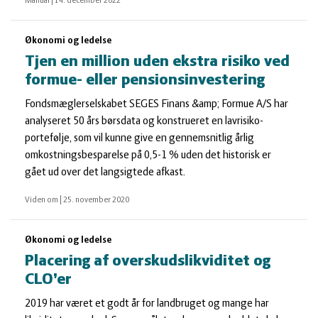
Manual
|
14. december 2022
Økonomi og ledelse
Tjen en million uden ekstra risiko ved
formue- eller pensionsinvestering
Fondsmæglerselskabet SEGES Finans &amp; Formue A/S har
analyseret 50 års børsdata og konstrueret en lavrisiko-
portefølje, som vil kunne give en gennemsnitlig årlig
omkostningsbesparelse på 0,5-1 % uden det historisk er
gået ud over det langsigtede afkast.
Viden om
|
25. november 2020
Økonomi og ledelse
Placering af overskudslikviditet og
CLO’er
2019 har været et godt år for landbruget og mange har