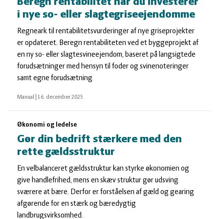
Beregn rentabilitet når du investerer
i nye so- eller slagtegriseejendomme
Regneark til rentabilitetsvurderinger af nye griseprojekter
er opdateret. Beregn rentabiliteten ved et byggeprojekt af
en ny so- eller slagtesvineejendom, baseret på langsigtede
forudsætninger med hensyn til foder og svinenoteringer
samt egne forudsætning
Manual
|
16. december 2025
Økonomi og ledelse
Gør din bedrift stærkere med den
rette gældsstruktur
En velbalanceret gældsstruktur kan styrke økonomien og
give handlefrihed, mens en skæv struktur gør udsving
sværere at bære. Derfor er forståelsen af gæld og gearing
afgørende for en stærk og bæredygtig
landbrugsvirksomhed.