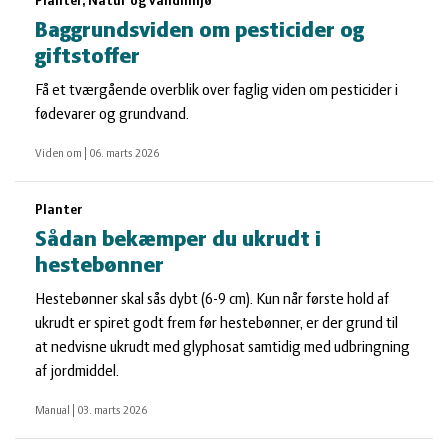
Planter, Natur og vandmiljø
Baggrundsviden om pesticider og
giftstoffer
Få et tværgående overblik over faglig viden om pesticider i
fødevarer og grundvand.
Viden om
|
06. marts 2026
Planter
Sådan bekæmper du ukrudt i
hestebønner
Hestebønner skal sås dybt (6-9 cm). Kun når første hold af
ukrudt er spiret godt frem før hestebønner, er der grund til
at nedvisne ukrudt med glyphosat samtidig med udbringning
af jordmiddel.
Manual
|
03. marts 2026