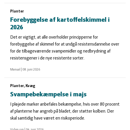
Planter
Forebyggelse af kartoffelskimmel i
2026
Det er vigtigt, at alle overholder principperne for
forebyggelse af skimmel for at undgå resistensdannelse over
for de tilbageværende svampemidler og nedbrydning af
resistensgener i de nye resistente sorter.
Manual
|
08. juni 2026
Planter, Kvæg
Svampebekæmpelse i majs
I pløjede marker anbefales bekæmpelse, hvis over 80 procent
af planterne har angreb på bladet, der støtter kolben. Der
skal samtidig have været en risikoperiode.
Viden om
|
04. juni 2026