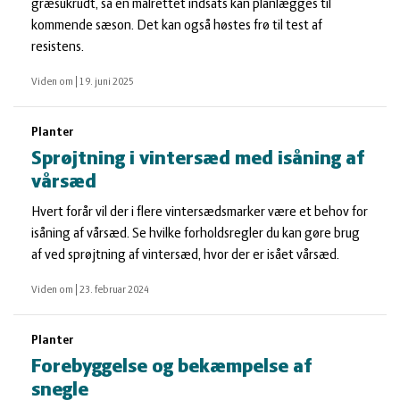
græsukrudt, så en målrettet indsats kan planlægges til
kommende sæson. Det kan også høstes frø til test af
resistens.
Viden om
|
19. juni 2025
Planter
Sprøjtning i vintersæd med isåning af
vårsæd
Hvert forår vil der i flere vintersædsmarker være et behov for
isåning af vårsæd. Se hvilke forholdsregler du kan gøre brug
af ved sprøjtning af vintersæd, hvor der er isået vårsæd.
Viden om
|
23. februar 2024
Planter
Forebyggelse og bekæmpelse af
snegle