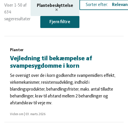
og
Planter
Kvæg
Sorter efter:
Viser 1-50 af
Plantebeskyttelse
634
vandmiljø
Økologi
Natur
søgeresultater
Fjern filtre
Økonomi
og
Planter
Søgeresultater
Planter
og
Øvrige
vandmiljø
Økologi
Vejledning til bekæmpelse af
svampesygdomme i korn
ledelse
dyr
Økonomi
Se oversigt over de i korn godkendte svampemidlers eﬀekt,
virkemekanismer, resistensudvikling, indhold i
og
Øvrige
blandingsprodukter, behandlingsfrister, maks. antal tilladte
behandlinger, krav til afstand mellem 2 behandlinger og
afstandskrav til veje mv.
ledelse
dyr
Viden om
|
03. marts 2026