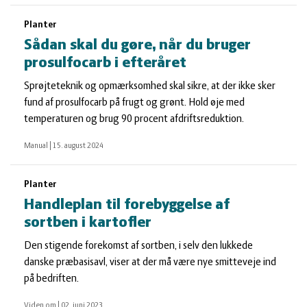
Planter
Sådan skal du gøre, når du bruger
prosulfocarb i efteråret
Sprøjteteknik og opmærksomhed skal sikre, at der ikke sker
fund af prosulfocarb på frugt og grønt. Hold øje med
temperaturen og brug 90 procent afdriftsreduktion.
Manual
|
15. august 2024
Planter
Handleplan til forebyggelse af
sortben i kartofler
Den stigende forekomst af sortben, i selv den lukkede
danske præbasisavl, viser at der må være nye smitteveje ind
på bedriften.
Viden om
|
02. juni 2023