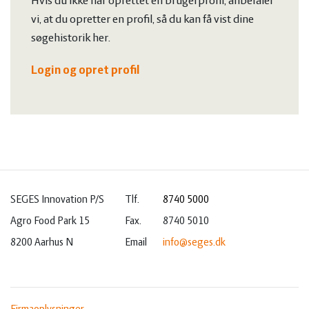
Hvis du ikke har oprettet en brugerprofil, anbefaler
vi, at du opretter en profil, så du kan få vist dine
søgehistorik her.
Login og opret profil
SEGES Innovation P/S
Tlf.
8740 5000
Agro Food Park 15
Fax.
8740 5010
8200 Aarhus N
Email
info@seges.dk