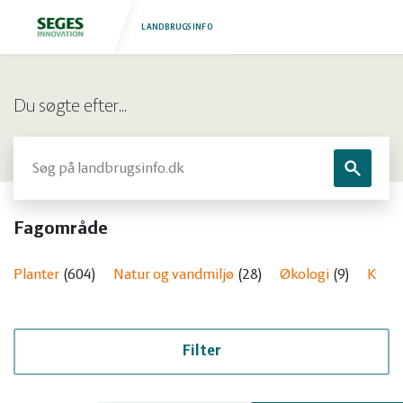
LANDBRUGSINFO
Log
Fjerkræ
Du søgte efter…
ind
Grise
Forside
Søg
Søg
Heste
Fjerkræ
Fagområde
Jura
Grise
Planter
604
Natur og vandmiljø
28
Økologi
9
Kvæg
Kvæg
Heste
Natur
Jura
Filter