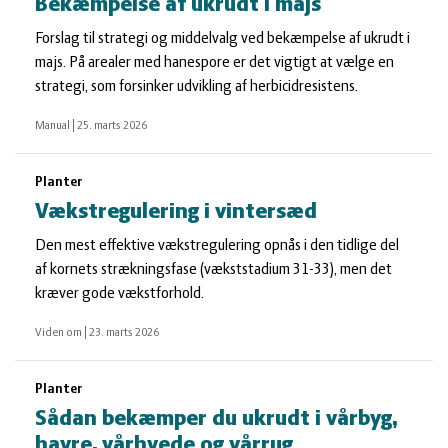
Bekæmpelse af ukrudt i majs
Forslag til strategi og middelvalg ved bekæmpelse af ukrudt i
majs. På arealer med hanespore er det vigtigt at vælge en
strategi, som forsinker udvikling af herbicidresistens.
Manual
|
25. marts 2026
Planter
Vækstregulering i vintersæd
Den mest eﬀektive vækstregulering opnås i den tidlige del
af kornets strækningsfase (vækststadium 31-33), men det
kræver gode vækstforhold.
Viden om
|
23. marts 2026
Planter
Sådan bekæmper du ukrudt i vårbyg,
havre, vårhvede og vårrug