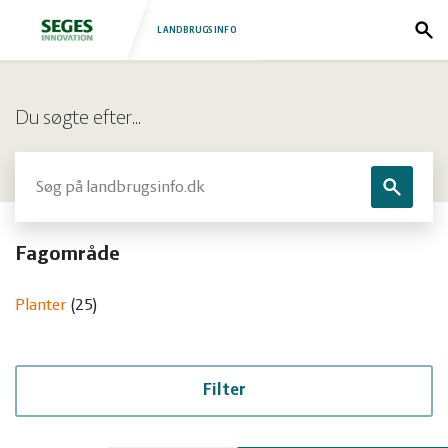
LANDBRUGSINFO
Sø
Log
Fjerkræ
Du søgte efter…
ind
Grise
Forside
Søg
Søg
Heste
Fjerkræ
Fagområde
Jura
Grise
Planter
25
Kvæg
Heste
Natur
Jura
Filter