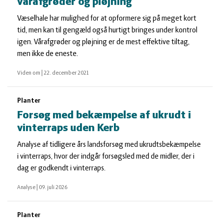
vårafgrøder og pløjning
Væselhale har mulighed for at opformere sig på meget kort
tid, men kan til gengæld også hurtigt bringes under kontrol
igen. Vårafgrøder og pløjning er de mest effektive tiltag,
men ikke de eneste.
Viden om
|
22. december 2021
Planter
Forsøg med bekæmpelse af ukrudt i
vinterraps uden Kerb
Analyse af tidligere års landsforsøg med ukrudtsbekæmpelse
i vinterraps, hvor der indgår forsøgsled med de midler, der i
dag er godkendt i vinterraps.
Analyse
|
09. juli 2026
Planter