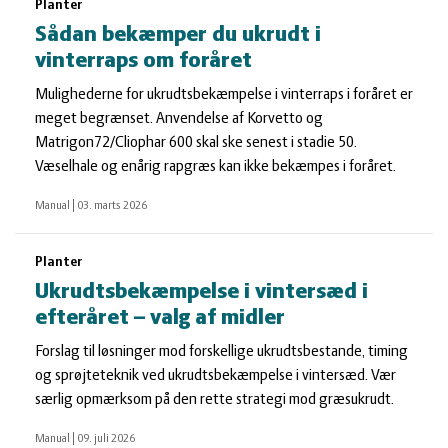
Planter
Sådan bekæmper du ukrudt i
vinterraps om foråret
Mulighederne for ukrudtsbekæmpelse i vinterraps i foråret er
meget begrænset. Anvendelse af Korvetto og
Matrigon72/Cliophar 600 skal ske senest i stadie 50.
Væselhale og enårig rapgræs kan ikke bekæmpes i foråret.
Manual
|
03. marts 2026
Planter
Ukrudtsbekæmpelse i vintersæd i
efteråret – valg af midler
Forslag til løsninger mod forskellige ukrudtsbestande, timing
og sprøjteteknik ved ukrudtsbekæmpelse i vintersæd. Vær
særlig opmærksom på den rette strategi mod græsukrudt.
Manual
|
09. juli 2026