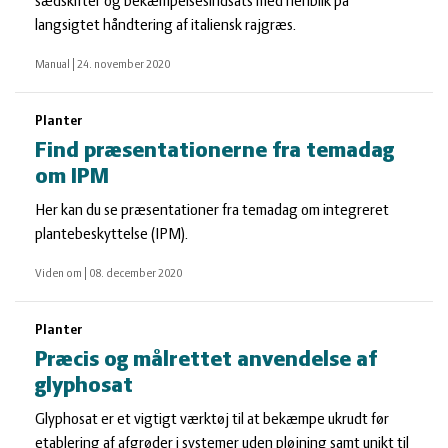
sædskifter og bekæmpelsesindsats med henblik på
langsigtet håndtering af italiensk rajgræs.
Manual
|
24. november 2020
Planter
Find præsentationerne fra temadag
om IPM
Her kan du se præsentationer fra temadag om integreret
plantebeskyttelse (IPM).
Viden om
|
08. december 2020
Planter
Præcis og målrettet anvendelse af
glyphosat
Glyphosat er et vigtigt værktøj til at bekæmpe ukrudt før
etablering af afgrøder i systemer uden pløjning samt unikt til