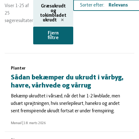
og
Planter
Kvæg
Sorter efter:
Viser 1-25 af
Græsukrudt
og
25
tokimbladet
vandmiljø
Økologi
Natur
ukrudt
søgeresultater
Fjern
Økonomi
og
Planter
filtre
og
Øvrige
vandmiljø
Økologi
Søgeresultater
Planter
ledelse
dyr
Økonomi
Sådan bekæmper du ukrudt i vårbyg,
havre, vårhvede og vårrug
og
Øvrige
Bekæmp ukrudtet i vårsæd, når det har 1-2 løvblade, men
udsæt sprøjtningen, hvis snerlepileurt, hanekro og andet
sent fremspirende ukrudt fortsat er under fremspiring.
ledelse
dyr
Manual
|
18. marts 2026