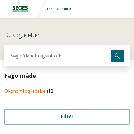
LANDBRUGSINFO
Log
Fjerkræ
Du søgte efter…
ind
Grise
Forside
Søg
Søg
Heste
Fjerkræ
Fagområde
Jura
Grise
Økonomi og ledelse
12
Kvæg
Heste
Natur
Jura
Filter