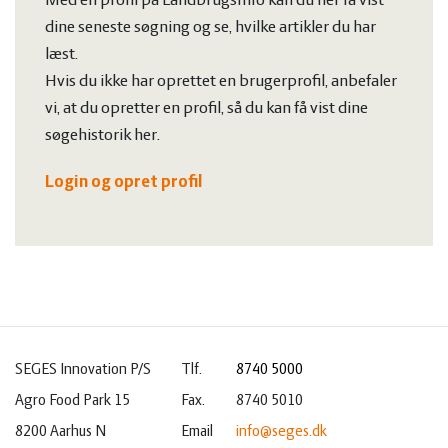
Med en profil på LandbrugsInfo kan du her få vist
dine seneste søgning og se, hvilke artikler du har
læst.
Hvis du ikke har oprettet en brugerprofil, anbefaler
vi, at du opretter en profil, så du kan få vist dine
søgehistorik her.
Login og opret profil
SEGES Innovation P/S
Tlf.
8740 5000
Agro Food Park 15
Fax.
8740 5010
8200 Aarhus N
Email
info@seges.dk