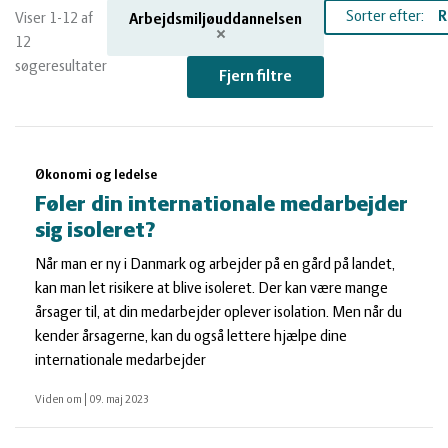
og
Planter
Kvæg
Sorter efter:
Viser 1-12 af
Arbejdsmiljøuddannelsen
12
vandmiljø
Økologi
Natur
søgeresultater
Fjern filtre
Økonomi
og
Planter
Søgeresultater
Økonomi og ledelse
og
Øvrige
vandmiljø
Økologi
Føler din internationale medarbejder
sig isoleret?
ledelse
dyr
Økonomi
Når man er ny i Danmark og arbejder på en gård på landet,
kan man let risikere at blive isoleret. Der kan være mange
og
Øvrige
årsager til, at din medarbejder oplever isolation. Men når du
kender årsagerne, kan du også lettere hjælpe dine
internationale medarbejder
ledelse
dyr
Viden om
|
09. maj 2023