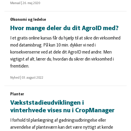
Manual
|
26. maj 2020
Økonomi og ledelse
Hvor mange deler du dit AgroID med?
I et gratis online kursus får du hjælp til at sikre din virksomhed
mod datamisbrug. På kun 10 min. dykker vi ned i
konsekvenserne ved at dele dit AgroID med andre. Men
vigtigst af alt, lærer du, hvordan du sikrer din virksomhed i
fremtiden.
Nyhed
|
03. august 2022
Planter
Vækststadieudviklingen i
vinterhvede vises nu i CropManager
I forhold til planlægning af gødningsudbringelse eller
anvendelse af planteværn kan det være nyttigt at kende