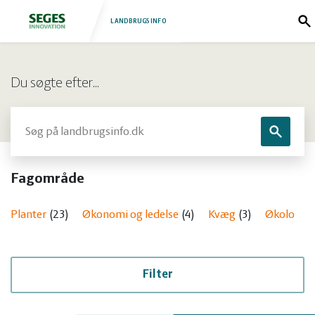
LANDBRUGSINFO
S
Log
Fjerkræ
Du søgte efter…
ind
Grise
Forside
Søg
Søg
Heste
Fjerkræ
Fagområde
Jura
Grise
Planter
23
Økonomi og ledelse
4
Kvæg
3
Økologi
Kvæg
Heste
Natur
Jura
Filter