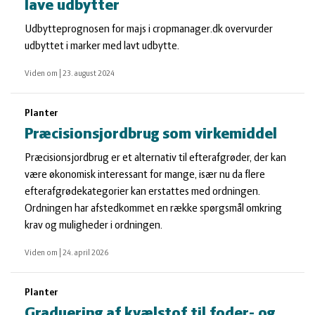
lave udbytter
Udbytteprognosen for majs i cropmanager.dk overvurder
udbyttet i marker med lavt udbytte.
Viden om
|
23. august 2024
Planter
Præcisionsjordbrug som virkemiddel
Præcisionsjordbrug er et alternativ til efterafgrøder, der kan
være økonomisk interessant for mange, især nu da flere
efterafgrødekategorier kan erstattes med ordningen.
Ordningen har afstedkommet en række spørgsmål omkring
krav og muligheder i ordningen.
Viden om
|
24. april 2026
Planter
Graduering af kvælstof til foder- og