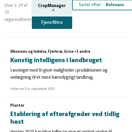
og
Planter
Kvæg
Sorter efter:
Viser 1-29 af
CropManager
29
vandmiljø
Økologi
Natur
søgeresultater
Fjern filtre
Økonomi
og
Planter
Søgeresultater
Økonomi og ledelse, Fjerkræ, Grise +3 andre
og
Øvrige
vandmiljø
Økologi
Kunstig intelligens i landbruget
Løsninger med AI giver muligheder i produktionen og
ledelse
dyr
Økonomi
omlægning til et mere bæredygtigt landbrug.
og
Øvrige
Viden om
|
16. september 2025
Planter
ledelse
dyr
Etablering af efterafgrøder ved tidlig
høst