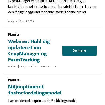
I CropManager er der nu en facilitet, der kan beregne
kvælstofbehovet i vinterhvede ud fra satellitbilleder. Læs om
den faglige baggrund for denne model i denne artikel.
Analyse
|
12. april 2023
Planter
Webinar: Hold dig
opdateret om
Se mere
CropManager og
FarmTracking
Webinar
|
16. september 2026. 09:00-10:00
Planter
Miljøoptimeret
fosforfordelingsmodel
Læs om den miljøoptimerede P-tildelingsmodel.