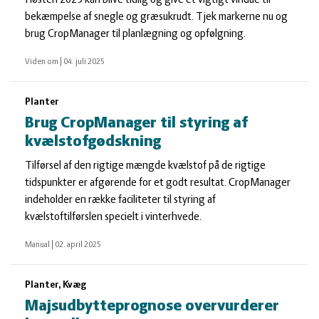
Høsten 2025 kan blive tidlig og give et vigtigt vindue til
bekæmpelse af snegle og græsukrudt. Tjek markerne nu og
brug CropManager til planlægning og opfølgning.
Viden om
|
04. juli 2025
Planter
Brug CropManager til styring af
kvælstofgødskning
Tilførsel af den rigtige mængde kvælstof på de rigtige
tidspunkter er afgørende for et godt resultat. CropManager
indeholder en række faciliteter til styring af
kvælstoftilførslen specielt i vinterhvede.
Manual
|
02. april 2025
Planter, Kvæg
Majsudbytteprognose overvurderer