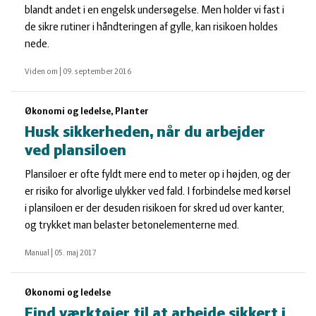
blandt andet i en engelsk undersøgelse. Men holder vi fast i
de sikre rutiner i håndteringen af gylle, kan risikoen holdes
nede.
Viden om
|
09. september 2016
Økonomi og ledelse, Planter
Husk sikkerheden, når du arbejder
ved plansiloen
Plansiloer er ofte fyldt mere end to meter op i højden, og der
er risiko for alvorlige ulykker ved fald. I forbindelse med kørsel
i plansiloen er der desuden risikoen for skred ud over kanter,
og trykket man belaster betonelementerne med.
Manual
|
05. maj 2017
Økonomi og ledelse
Find værktøjer til at arbejde sikkert i