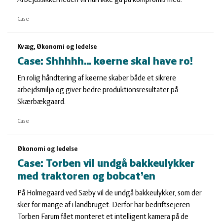
Arbejdssikkerheden vil han ikke gå på kompromis med.
Case
Kvæg, Økonomi og ledelse
Case: Shhhhh… køerne skal have ro!
En rolig håndtering af køerne skaber både et sikrere
arbejdsmiljø og giver bedre produktionsresultater på
Skærbækgaard.
Case
Økonomi og ledelse
Case: Torben vil undgå bakkeulykker
med traktoren og bobcat’en
På Holmegaard ved Sæby vil de undgå bakkeulykker, som der
sker for mange af i landbruget. Derfor har bedriftsejeren
Torben Farum fået monteret et intelligent kamera på de