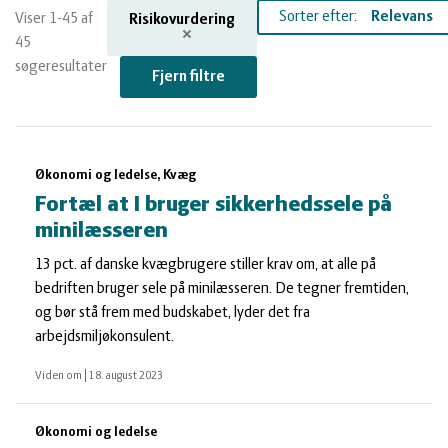
og
Planter
Kvæg
Sorter efter:
Viser 1-45 af
Risikovurdering
45
vandmiljø
Økologi
Natur
søgeresultater
Fjern filtre
Økonomi
og
Planter
Søgeresultater
Økonomi og ledelse, Kvæg
og
Øvrige
vandmiljø
Økologi
Fortæl at I bruger sikkerhedssele på
minilæsseren
ledelse
dyr
Økonomi
13 pct. af danske kvægbrugere stiller krav om, at alle på
bedriften bruger sele på minilæsseren. De tegner fremtiden,
og
Øvrige
og bør stå frem med budskabet, lyder det fra
arbejdsmiljøkonsulent.
ledelse
dyr
Viden om
|
18. august 2023
Økonomi og ledelse