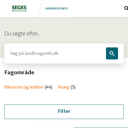
LANDBRUGSINFO
Log
Fjerkræ
Du søgte efter…
ind
Grise
Forside
Søg
Søg
Heste
Fjerkræ
Fagområde
Jura
Grise
Økonomi og ledelse
44
Kvæg
5
Kvæg
Heste
Natur
Jura
Filter