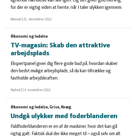
lignende hændelse kan ske igen. Og det giver god mening,
for der er vigtig viden at hente, når I taler ulykken igennem.
Manual
|
21. december 2022
Økonomi og ledelse
TV-magasin: Skab den attraktive
arbejdsplads
Ekspertpanel giver dig flere gode bud på, hvordan skaber
den bedst mulige arbejdsplads, så du kan tiltrække og
fastholde arbejdskraften.
Nyhed
|
16. november 2022
Økonomi og ledelse, Grise, Kvæg
Undgå ulykker med foderblanderen
Fuldfoderblanderen er en af de maskiner, hvor det kan gå
rigtig galt. Faktisk skal der ikke meget til – også selv om alt