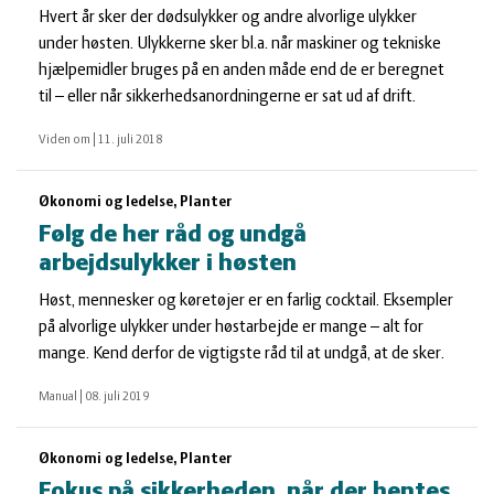
Hvert år sker der dødsulykker og andre alvorlige ulykker
under høsten. Ulykkerne sker bl.a. når maskiner og tekniske
hjælpemidler bruges på en anden måde end de er beregnet
til – eller når sikkerhedsanordningerne er sat ud af drift.
Viden om
|
11. juli 2018
Økonomi og ledelse, Planter
Følg de her råd og undgå
arbejdsulykker i høsten
Høst, mennesker og køretøjer er en farlig cocktail. Eksempler
på alvorlige ulykker under høstarbejde er mange – alt for
mange. Kend derfor de vigtigste råd til at undgå, at de sker.
Manual
|
08. juli 2019
Økonomi og ledelse, Planter
Fokus på sikkerheden, når der hentes