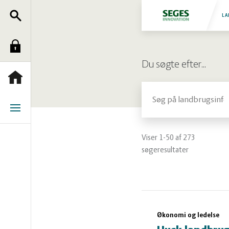
Søg
Fjerkræ
LA
Log
Grise
Du søgte efter…
ind
Heste
Forside
Søg
Jura
Menu
Kvæg
Viser 1-50 af 273
søgeresultater
Natur
og
Planter
Søgeresulta
Økonomi og ledelse