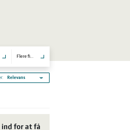
er
Flere filtre
r:
 ind for at få