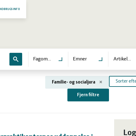
NDBRUGSINFO
Søg
Fagområde
Emner
Artikeltyp
Sorter efte
Familie- og socialjura
Fjern filtre
ter
Log