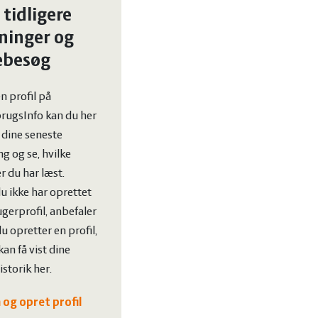
 tidligere
ninger og
ebesøg
n profil på
rugsInfo kan du her
t dine seneste
g og se, hvilke
er du har læst.
u ikke har oprettet
gerprofil, anbefaler
 du opretter en profil,
kan få vist dine
storik her.
 og opret profil