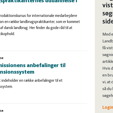
spraktikanternes uddannelse i
vist
søg
ntroduktionskursus for internationale medarbejdere
sid
on en række landbrugspraktikanter, som er kommet
 af dansk landbrug. Her finder du gode råd til at
tikophold.
Med e
Landb
få vis
søgnin
lse
artikl
ssionens anbefalinger til
Hvis d
ensionssystem
en bru
indeholder en række anbefalinger til et
vi, at
ssystem.
så du 
søgehi
Login
lse