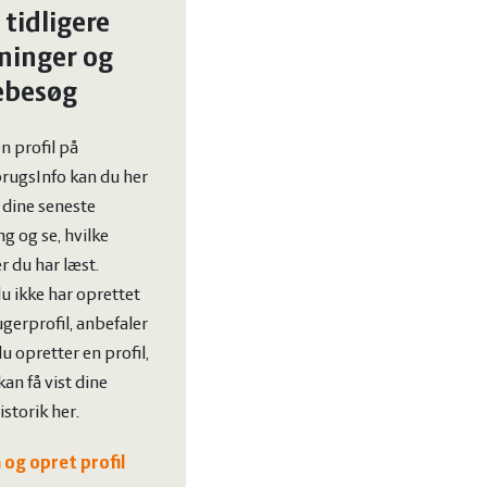
 tidligere
ninger og
ebesøg
n profil på
rugsInfo kan du her
t dine seneste
g og se, hvilke
er du har læst.
u ikke har oprettet
gerprofil, anbefaler
 du opretter en profil,
kan få vist dine
storik her.
 og opret profil