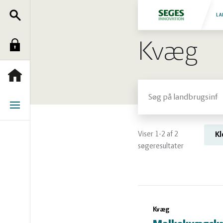
Søg
Fjerkræ
LA
Kvæg
Log
Grise
ind
Heste
Forside
Søg
Jura
Menu
Kvæg
Viser 1-2 af 2
K
søgeresultater
Natur
og
Planter
Søgeresulta
Kvæg