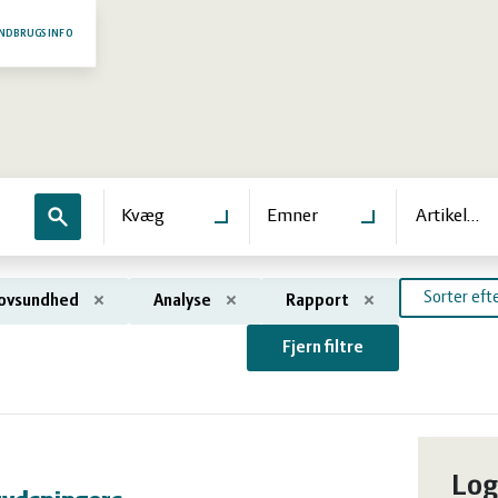
NDBRUGSINFO
Søg
Kvæg
Emner
Artikeltyp
Sorter efte
lovsundhed
Analyse
Rapport
Fjern filtre
ter
Log