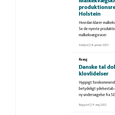
vandmiljø
Økologi
Malkekvægskr
produktionsr
Holstein
Økonomi
Hvordan klarer malkek
Se de nyeste produktio
og
Øvrige
malkekvægsracer.
Analyse
|
18. januar 2023
ledelse
dyr
Kvæg
Danske tal d
klovlidelser
Hyppigt forekommende 
betydeligt ydelsestab 
ny undersøgelse fra S
Rapport
|
19. maj 2022