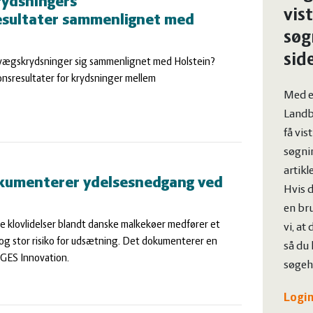
ydsningers
vist
esultater sammenlignet med
søg
sid
vægskrydsninger sig sammenlignet med Holstein?
nsresultater for krydsninger mellem
Med e
Landb
få vis
søgnin
artikl
okumenterer ydelsesnedgang ved
Hvis d
en bru
klovlidelser blandt danske malkekøer medfører et
vi, at
og stor risiko for udsætning. Det dokumenterer en
så du 
EGES Innovation.
søgehi
Login