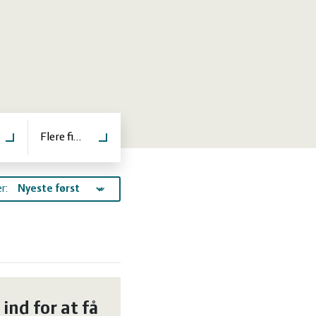
er
Flere filtre
r:
 ind for at få