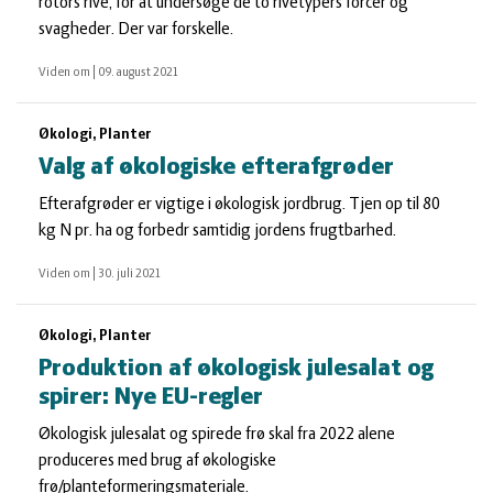
rotors rive, for at undersøge de to rivetypers forcer og
svagheder. Der var forskelle.
Viden om
|
09. august 2021
Økologi, Planter
Valg af økologiske efterafgrøder
Efterafgrøder er vigtige i økologisk jordbrug. Tjen op til 80
kg N pr. ha og forbedr samtidig jordens frugtbarhed.
Viden om
|
30. juli 2021
Økologi, Planter
Produktion af økologisk julesalat og
spirer: Nye EU-regler
Økologisk julesalat og spirede frø skal fra 2022 alene
produceres med brug af økologiske
frø/planteformeringsmateriale.