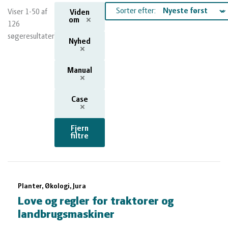
og
Planter
Kvæg
Sorter efter:
Viser 1-50 af
Viden
om
126
vandmiljø
Økologi
Natur
søgeresultater
Nyhed
Økonomi
og
Planter
Manual
og
Øvrige
vandmiljø
Økologi
Case
ledelse
dyr
Økonomi
Fjern
filtre
og
Øvrige
Søgeresultater
ledelse
dyr
Planter, Økologi, Jura
Love og regler for traktorer og
landbrugsmaskiner