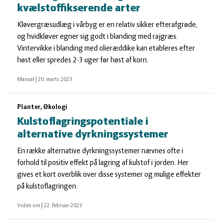
kvælstoffikserende arter
Kløvergræsudlæg i vårbyg er en relativ sikker efterafgrøde,
og hvidkløver egner sig godt i blanding med rajgræs.
Vintervikke i blanding med olieræddike kan etableres efter
høst eller spredes 2-3 uger før høst af korn.
Manual
|
20. marts 2023
Planter, Økologi
Kulstoflagringspotentiale i
alternative dyrkningssystemer
En række alternative dyrkningssystemer nævnes ofte i
forhold til positiv effekt på lagring af kulstof i jorden. Her
gives et kort overblik over disse systemer og mulige effekter
på kulstoflagringen.
Viden om
|
22. februar 2023