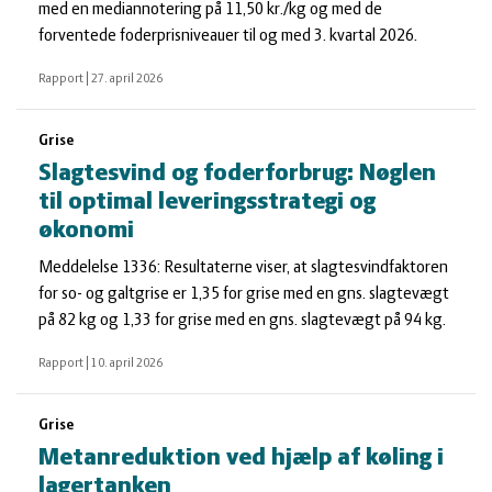
med en mediannotering på 11,50 kr./kg og med de
forventede foderprisniveauer til og med 3. kvartal 2026.
Rapport
|
27. april 2026
Grise
Slagtesvind og foderforbrug: Nøglen
til optimal leveringsstrategi og
økonomi
Meddelelse 1336: Resultaterne viser, at slagtesvindfaktoren
for so- og galtgrise er 1,35 for grise med en gns. slagtevægt
på 82 kg og 1,33 for grise med en gns. slagtevægt på 94 kg.
Rapport
|
10. april 2026
Grise
Metanreduktion ved hjælp af køling i
lagertanken