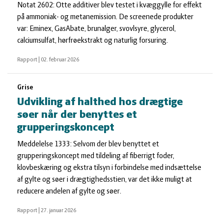
Notat 2602: Otte additiver blev testet i kvæggylle for effekt
på ammoniak- og metanemission. De screenede produkter
var: Eminex, GasAbate, brunalger, svovlsyre, glycerol,
calciumsulfat, hørfrøekstrakt og naturlig forsuring.
Rapport
|
02. februar 2026
Grise
Udvikling af halthed hos drægtige
søer når der benyttes et
grupperingskoncept
Meddelelse 1333: Selvom der blev benyttet et
grupperingskoncept med tildeling af fiberrigt foder,
klovbeskæring og ekstra tilsyn i forbindelse med indsættelse
af gylte og søer i drægtighedsstien, var det ikke muligt at
reducere andelen af gylte og søer.
Rapport
|
27. januar 2026