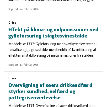
stalden, men reducerede metanemissionen fra lagret gylle.
Rapport
|
24. februar 2026
Grise
Effekt på klima- og miljømissioner ved
gylleforsuring i slagtesvinestalde
Meddelelse 1332: Gylleforsuring med svovlsyre blev testet i
to uafhængige grisestalde, men henblik på kvantificering af
effekten af staldforsuring på metanemissioner fra stalden.
Rapport
|
13. februar 2026
Grise
Overvågning af søers drikkeadfærd
styrker sundhed, velfærd og
pattegriseoverlevelse
Meddelelse 1335: Overvågning af søers drikkeadfærd er et