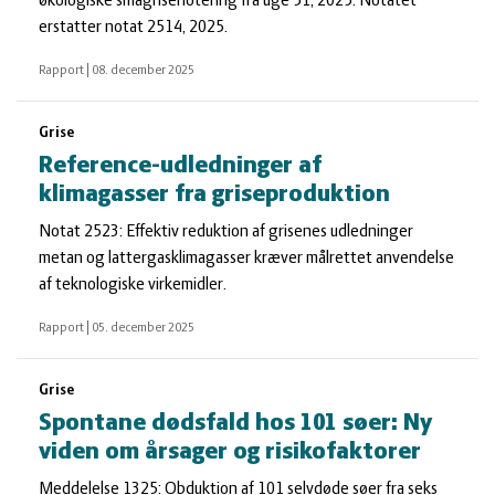
økologiske smågrisenotering fra uge 51, 2025. Notatet
erstatter notat 2514, 2025.
Rapport
|
08. december 2025
Grise
Reference-udledninger af
klimagasser fra griseproduktion
Notat 2523: Effektiv reduktion af grisenes udledninger
metan og lattergasklimagasser kræver målrettet anvendelse
af teknologiske virkemidler.
Rapport
|
05. december 2025
Grise
Spontane dødsfald hos 101 søer: Ny
viden om årsager og risikofaktorer
Meddelelse 1325: Obduktion af 101 selvdøde søer fra seks