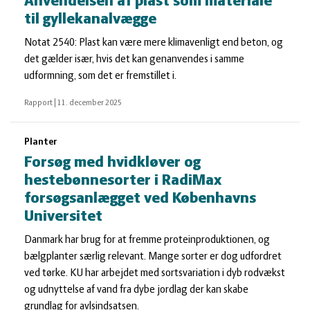
Anvendelsen af plast som materiale
til gyllekanalvægge
Notat 2540: Plast kan være mere klimavenligt end beton, og
det gælder især, hvis det kan genanvendes i samme
udformning, som det er fremstillet i.
Rapport
|
11. december 2025
Planter
Forsøg med hvidkløver og
hestebønnesorter i RadiMax
forsøgsanlægget ved Københavns
Universitet
Danmark har brug for at fremme proteinproduktionen, og
bælgplanter særlig relevant. Mange sorter er dog udfordret
ved tørke. KU har arbejdet med sortsvariation i dyb rodvækst
og udnyttelse af vand fra dybe jordlag der kan skabe
grundlag for avlsindsatsen.