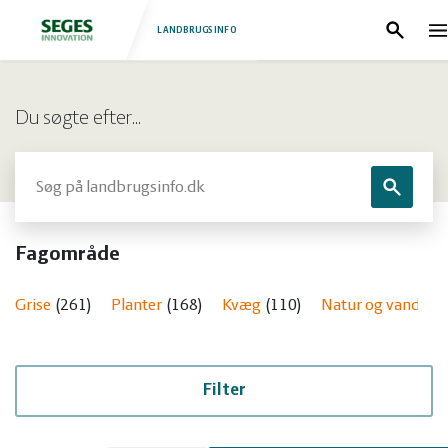
LANDBRUGSINFO
Søg
N
Log
Fjerkræ
Du søgte efter…
ind
Grise
Forside
Søg
Søg
Heste
Fjerkræ
Fagområde
Jura
Grise
Grise
261
Planter
168
Kvæg
110
Natur og vandmilj
Kvæg
Heste
Natur
Jura
Filter