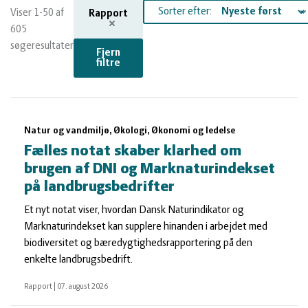
og
Planter
Kvæg
Sorter efter:
Viser 1-50 af
Rapport
605
vandmiljø
Økologi
Natur
søgeresultater
Fjern
filtre
Økonomi
og
Planter
Søgeresultater
og
Øvrige
vandmiljø
Økologi
Natur og vandmiljø, Økologi, Økonomi og ledelse
Fælles notat skaber klarhed om
ledelse
dyr
Økonomi
brugen af DNI og Marknaturindekset
på landbrugsbedrifter
og
Øvrige
Et nyt notat viser, hvordan Dansk Naturindikator og
Marknaturindekset kan supplere hinanden i arbejdet med
biodiversitet og bæredygtighedsrapportering på den
ledelse
dyr
enkelte landbrugsbedrift.
Rapport
|
07. august 2026