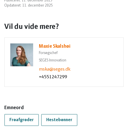
Publiceret: 11. december 2025
Opdateret: 11. december 2025
Vil du vide mere?
Maxie Skalshøi
Forsøgschef
SEGES Innovation
mska@seges.dk
+4551247299
Emneord
Frøafgrøder
Hestebønner