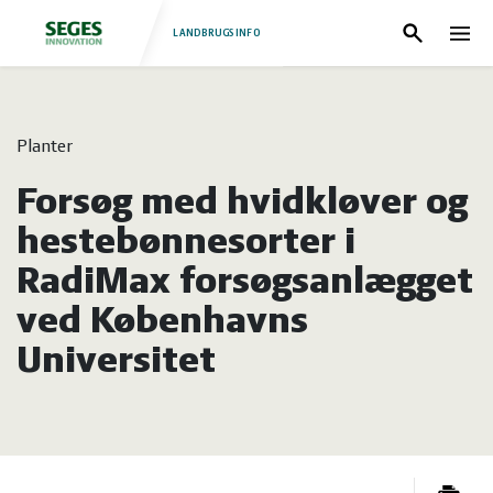
LANDBRUGSINFO
Søg
Nav
Log
Fjerkræ
Planter
ind
Grise
Forside
Forsøg med hvidkløver og
Heste
Fjerkræ
hestebønnesorter i
RadiMax forsøgsanlægget
Jura
Grise
ved Københavns
Universitet
Kvæg
Heste
Natur
Jura