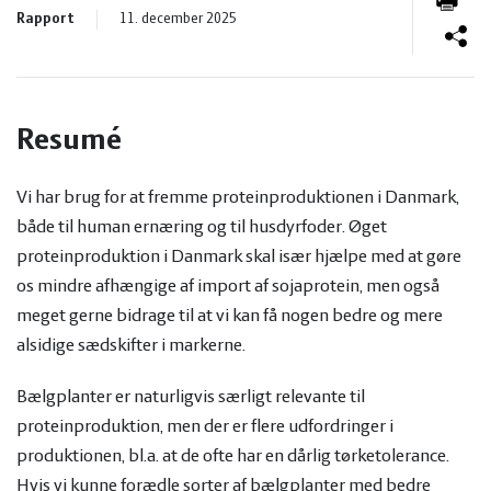
og
Planter
Kvæg
Rapport
11. december 2025
vandmiljø
Økologi
Natur
Økonomi
Resumé
og
Planter
Vi har brug for at fremme proteinproduktionen i Danmark,
og
Øvrige
vandmiljø
Økologi
både til human ernæring og til husdyrfoder. Øget
proteinproduktion i Danmark skal især hjælpe med at gøre
ledelse
dyr
Økonomi
os mindre afhængige af import af sojaprotein, men også
meget gerne bidrage til at vi kan få nogen bedre og mere
og
Øvrige
alsidige sædskifter i markerne.
Bælgplanter er naturligvis særligt relevante til
ledelse
dyr
proteinproduktion, men der er flere udfordringer i
produktionen, bl.a. at de ofte har en dårlig tørketolerance.
Hvis vi kunne forædle sorter af bælgplanter med bedre