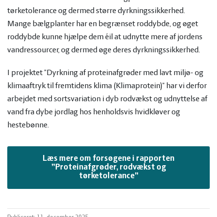
tørketolerance og dermed større dyrkningssikkerhed.
Mange bælgplanter har en begrænset roddybde, og øget
roddybde kunne hjælpe dem éil at udnytte mere af jordens
vandressourcer, og dermed øge deres dyrkningssikkerhed.
I projektet ”Dyrkning af proteinafgrøder med lavt miljø- og
klimaaftryk til fremtidens klima (Klimaprotein)” har vi derfor
arbejdet med sortsvariation i dyb rodvækst og udnyttelse af
vand fra dybe jordlag hos henholdsvis hvidkløver og
hestebønne.
Læs mere om forsøgene i rapporten
”Proteinafgrøder, rodvækst og
tørketolerance”