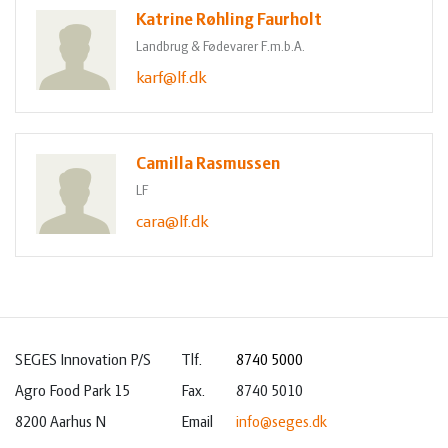
Katrine Røhling Faurholt
Landbrug & Fødevarer F.m.b.A.
karf@lf.dk
Camilla Rasmussen
LF
cara@lf.dk
SEGES Innovation P/S
Tlf.
8740 5000
Agro Food Park 15
Fax.
8740 5010
8200 Aarhus N
Email
info@seges.dk