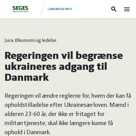
LANDBRUGSINFO
Søg
Nav
Log
Fjerkræ
Jura, Økonomi og ledelse
ind
Grise
Forside
Regeringen vil begrænse
Heste
Fjerkræ
ukraineres adgang til
Danmark
Jura
Grise
Regeringen vil ændre reglerne for, hvem der kan få
Kvæg
Heste
opholdstilladelse efter Ukrainesærloven. Mænd i
alderen 23-60 år, der ikke er fritaget for
Natur
Jura
militærtjeneste, skal ikke længere kunne få
ophold i Danmark.