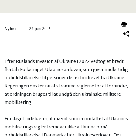
og
Planter
Kvæg
vandmiljø
Økologi
Natur
Nyhed
29. juni 2026
Økonomi
og
Planter
og
Øvrige
vandmiljø
Økologi
Efter Ruslands invasion af Ukraine i 2022 vedtog et bredt
flertal i Folketinget Ukrainesærloven, som giver midlertidig
ledelse
dyr
Økonomi
opholdstilladelse til personer, der er fordrevet fra Ukraine.
Regeringen ønsker nu at stramme reglerne for at forhindre,
og
Øvrige
at ordningen bruges til at undgå den ukrainske militære
mobilisering.
ledelse
dyr
Forslaget indebærer, at mænd, som er omfattet af Ukraines
mobiliseringsregler, fremover ikke vil kunne opnå
opholdstilladelse i Danmark efter Ukrainesærloven. Det