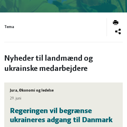
og
Planter
Kvæg
vandmiljø
Økologi
Natur
Tema
Økonomi
og
Planter
og
Øvrige
vandmiljø
Økologi
Nyheder til landmænd og
ukrainske medarbejdere
ledelse
dyr
Økonomi
og
Øvrige
Jura, Økonomi og ledelse
29. juni
ledelse
dyr
Regeringen vil begrænse
ukraineres adgang til Danmark