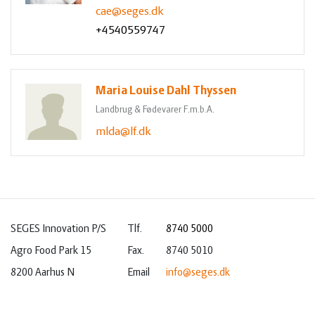
cae@seges.dk
+4540559747
Maria Louise Dahl Thyssen
Landbrug & Fødevarer F.m.b.A.
mlda@lf.dk
SEGES Innovation P/S
Tlf.
8740 5000
Agro Food Park 15
Fax.
8740 5010
8200 Aarhus N
Email
info@seges.dk