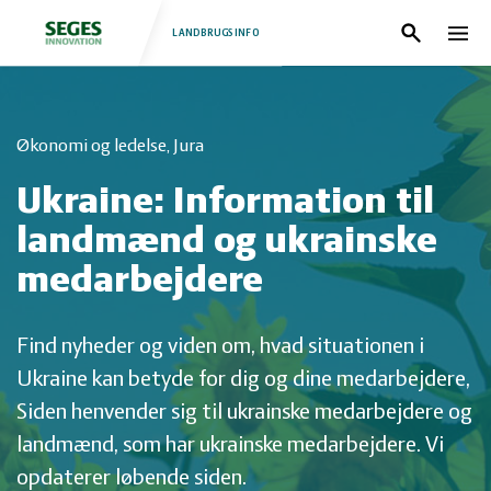
LANDBRUGSINFO
Søg
Nav
Log
Fjerkræ
Økonomi og ledelse, Jura
ind
Grise
Forside
Ukraine: Information til
Heste
Fjerkræ
landmænd og ukrainske
medarbejdere
Jura
Grise
Find nyheder og viden om, hvad situationen i
Kvæg
Heste
Ukraine kan betyde for dig og dine medarbejdere,
Siden henvender sig til ukrainske medarbejdere og
Natur
Jura
landmænd, som har ukrainske medarbejdere. Vi
opdaterer løbende siden.