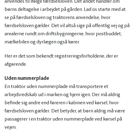
anvendes til ifølge færdselsloven. Det andet handler om
børns deltagelse i arbejdet på gården. Lad os starte med at
se på færdselsloven og traktorens anvendelse, hvor
færdselsloven gælder. Det vil altså sige på offentlig vej og på
arealerne rundt om driftsbygningerne, hvor postbuddet,
mælkebilen og dyrlægen også kører.
Her er det som bekendt registreringsforholdene, der er
afgørende.
Uden nummerplade
En traktor uden nummerplade må transportere et
arbejdsredskab ud i marken og hjem igen. Der må aldrig
befinde sig andre end føreren i kabinen ved kørsel, hvor
færdselsloven gælder. Det betyder, at børn aldrig må være
passagerer i en traktor uden nummerplade ved kørsel på
vejen.