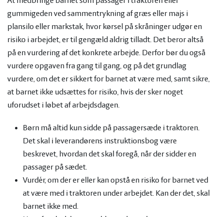
At medbringe barnet som passager i traktoren eller
gummigeden ved sammentrykning af græs eller majs i
plansilo eller markstak, hvor kørsel på skråninger udgør en
risiko i arbejdet, er til gengæld aldrig tilladt. Det beror altså
på en vurdering af det konkrete arbejde. Derfor bør du også
vurdere opgaven fra gang til gang, og på det grundlag
vurdere, om det er sikkert for barnet at være med, samt sikre,
at barnet ikke udsættes for risiko, hvis der sker noget
uforudset i løbet af arbejdsdagen.
Børn må altid kun sidde på passagersæde i traktoren.
Det skal i leverandørens instruktionsbog være
beskrevet, hvordan det skal foregå, når der sidder en
passager på sædet.
Vurdér, om der er eller kan opstå en risiko for barnet ved
at være med i traktoren under arbejdet. Kan der det, skal
barnet ikke med.