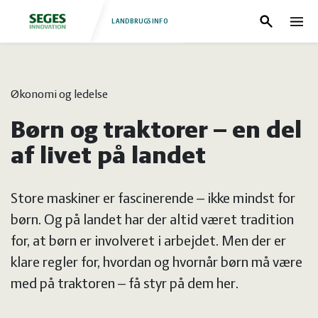
LANDBRUGSINFO
Søg
Nav
Log
Fjerkræ
Økonomi og ledelse
ind
Grise
Forside
Børn og traktorer – en del
Heste
Fjerkræ
af livet på landet
Jura
Grise
Store maskiner er fascinerende – ikke mindst for
børn. Og på landet har der altid været tradition
Kvæg
Heste
for, at børn er involveret i arbejdet. Men der er
klare regler for, hvordan og hvornår børn må være
Natur
Jura
med på traktoren – få styr på dem her.