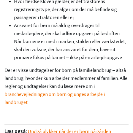
Hvor færdselsloven gælder, er det traktorens
registreringstype, der afgør, om der må befinde sig
passagerer i traktoren eller ej.
Ansvaret for børn må aldrig overdrages til
medarbejdere, der skal udføre opgaver på bedriften.
Når børnene er med i marken, stalden eller værkstedet,
skal den voksne, der har ansvaret for dem, have sit
primære fokus på barnet – ikke på en arbejdsopgave.
Der er visse undtagelser for børn på familielandbrug – altså
landbrug, hvor der kun arbejder medlemmer af familien. Alle
regler og undtagelser kan du læse mere om i
branchevejledningen om børn og unges arbejde i
landbruget
Læs også:
Undgå ulykker, når der er børn på gården