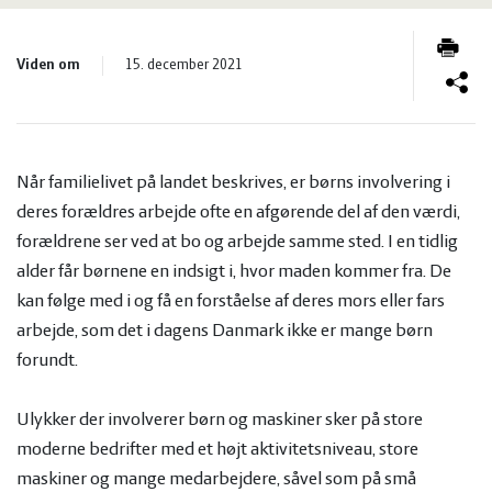
og
Planter
Kvæg
Viden om
vandmiljø
Økologi
15. december 2021
Natur
Økonomi
og
Planter
Når familielivet på landet beskrives, er børns involvering i
og
Øvrige
vandmiljø
Økologi
deres forældres arbejde ofte en afgørende del af den værdi,
forældrene ser ved at bo og arbejde samme sted. I en tidlig
ledelse
dyr
Økonomi
alder får børnene en indsigt i, hvor maden kommer fra. De
kan følge med i og få en forståelse af deres mors eller fars
arbejde, som det i dagens Danmark ikke er mange børn
og
Øvrige
forundt.
ledelse
dyr
Ulykker der involverer børn og maskiner sker på store
moderne bedrifter med et højt aktivitetsniveau, store
maskiner og mange medarbejdere, såvel som på små