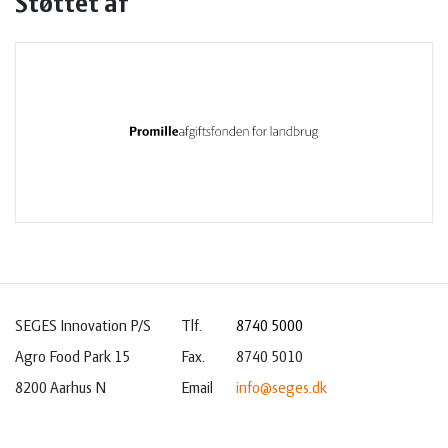
Støttet af
SEGES Innovation P/S
Tlf.
8740 5000
Agro Food Park 15
Fax.
8740 5010
8200 Aarhus N
Email
info@seges.dk